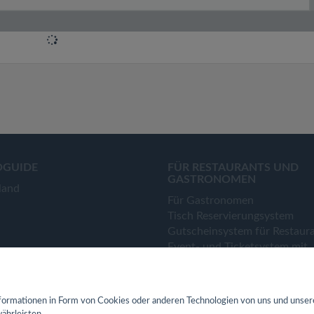
OGUIDE
FÜR RESTAURANTS UND
GASTRONOMEN
land
Für Gastronomen
Tisch Reservierungsystem
Gutscheinsystem für Restaur
Event- und Ticketsystem mit
Ticketverkauf
Bestellsystem Lieferung und
TakeAway
ormationen in Form von Cookies oder anderen Technologien von uns und unser
Webseiten für Restaurant