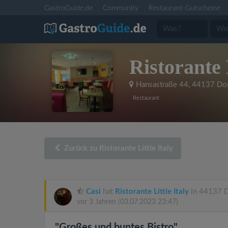
GastroGuide.de
Community
Restaurant-Gutscheine
Ristorante 
Hansastraße 44
,
44137 Do
Restaurant
Zurück zu Ristorante Little Italy
Casi
hat
Ristorante Little Italy
in 44137 D
vor 3 Jahren
(03.07.2023 23:47)
"Großes und buntes Bistro"