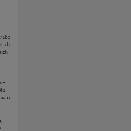
traße
tlich
auch
ine
Die
hiato
,
y