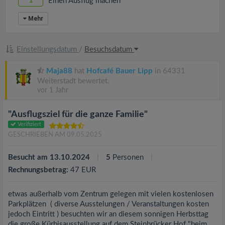
1
Einen Ausflug machen
Mehr
Einstellungsdatum
/
Besuchsdatum
Maja88
hat
Hofcafé Bauer Lipp
in 64331
Weiterstadt bewertet.
vor 1 Jahr
"Ausflugsziel für die ganze Familie"
Verifiziert
GESCHRIEBEN AM 09.05.2025
Besucht am 13.10.2024
5
Personen
Rechnungsbetrag:
47 EUR
etwas außerhalb vom Zentrum gelegen mit vielen kostenlosen
Parkplätzen ( diverse Ausstelungen / Veranstaltungen kosten
jedoch Eintritt ) besuchten wir an diesem sonnigen Herbsttag
die große Kürbisausstellung auf dem Steinbrücker Hof "beim