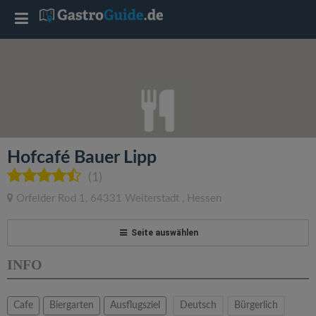
T
o
g
g
Hofcafé Bauer Lipp
l
(1)
Orfelder Rod 1
,
64331
Weiterstadt
,
Hessen
e
Seite auswählen
n
INFO
a
Cafe
Biergarten
Ausflugsziel
Deutsch
Bürgerlich