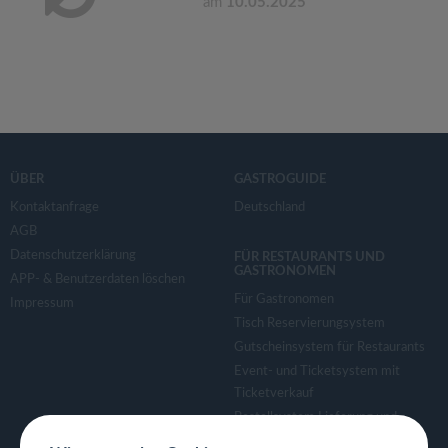
am
10.05.2025
ÜBER
GASTROGUIDE
Kontaktanfrage
Deutschland
AGB
Datenschutzerklärung
FÜR RESTAURANTS UND
GASTRONOMEN
APP- & Benutzerdaten löschen
Für Gastronomen
Impressum
Tisch Reservierungsystem
Gutscheinsystem für Restaurants
Event- und Ticketsystem mit
Ticketverkauf
Bestellsystem Lieferung und
TakeAway