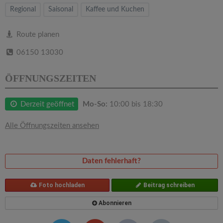
v
Regional
Saisonal
Kaffee und Kuchen
i
Route planen
06150 13030
g
ÖFFNUNGSZEITEN
a
Derzeit geöffnet
Mo-So:
10:00 bis 18:30
t
Alle Öffnungszeiten ansehen
i
o
Daten fehlerhaft?
n
Foto hochladen
Beitrag schreiben
Abonnieren