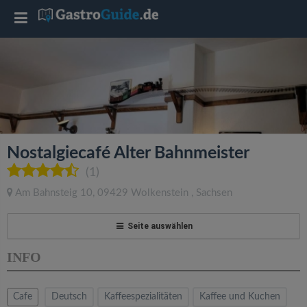
T
o
g
g
Nostalgiecafé Alter Bahnmeister
l
(1)
Am Bahnsteig 10
,
09429
Wolkenstein
,
Sachsen
e
Seite auswählen
n
INFO
a
Cafe
Deutsch
Kaffeespezialitäten
Kaffee und Kuchen