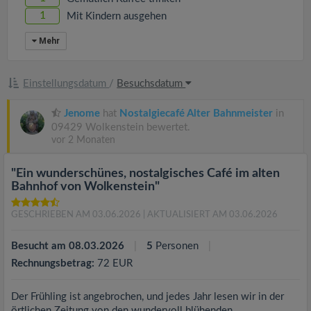
1
Mit Kindern ausgehen
Mehr
Einstellungsdatum
/
Besuchsdatum
Jenome
hat
Nostalgiecafé Alter Bahnmeister
in
09429 Wolkenstein bewertet.
vor 2 Monaten
"Ein wunderschünes, nostalgisches Café im alten
Bahnhof von Wolkenstein"
GESCHRIEBEN AM 03.06.2026
| AKTUALISIERT AM 03.06.2026
Besucht am 08.03.2026
5
Personen
Rechnungsbetrag:
72 EUR
Der Frühling ist angebrochen, und jedes Jahr lesen wir in der
örtlichen Zeitung von den wundervoll blühenden