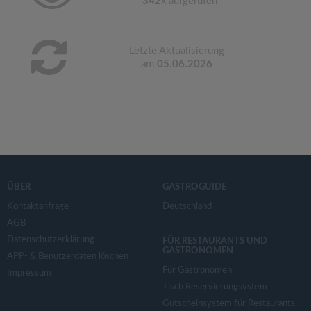
342
x aufgerufen
Letzte Aktualisierung
am
05.06.2026
ÜBER
GASTROGUIDE
Kontaktanfrage
Deutschland
AGB
Datenschutzerklärung
FÜR RESTAURANTS UND
GASTRONOMEN
APP- & Benutzerdaten löschen
Für Gastronomen
Impressum
Tisch Reservierungsystem
Gutscheinsystem für Restaurants