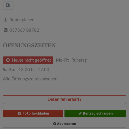
v
Eis
i
Route planen
037369 88782
g
ÖFFNUNGSZEITEN
a
Heute nicht geöffnet
Mo-Fr:
Ruhetag
t
Sa-So:
13:00 bis 17:00
i
Alle Öffnungszeiten ansehen
o
Daten fehlerhaft?
n
Foto hochladen
Beitrag schreiben
Abonnieren