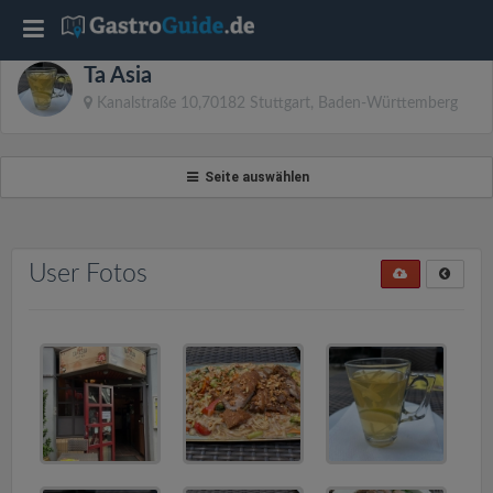
T
Ta Asia
o
Kanalstraße 10,70182 Stuttgart, Baden-Württemberg
g
Seite auswählen
g
l
User Fotos
e
n
a