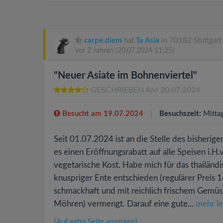
carpe.diem
hat
Ta Asia
in 70182 Stuttgart
vor 2 Jahren
(20.07.2024 11:25)
"Neuer Asiate im Bohnenviertel"
GESCHRIEBEN AM 20.07.2024
Besucht am 19.07.2024
Besuchszeit:
Mitta
Seit 01.07.2024 ist an die Stelle des bisherig
es einen Eröffnungsrabatt auf alle Speisen i.H
vegetarische Kost. Habe mich für das thailänd
knuspriger Ente entschieden (regulärer Preis 
schmackhaft und mit reichlich frischem Gemüs
Möhren) vermengt. Darauf eine gute...
mehr l
[Auf extra Seite anzeigen]