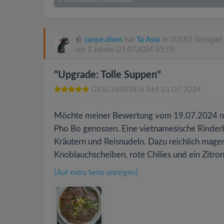
1
Kommentare
|
Ausklappen
carpe.diem
hat
Ta Asia
in 70182 Stuttgart
vor 2 Jahren
(21.07.2024 10:59)
"Upgrade: Tolle Suppen"
GESCHRIEBEN AM 21.07.2024
Möchte meiner Bewertung vom 19.07.2024 noc
Pho Bo genossen. Eine vietnamesische Rinderb
Kräutern und Reisnudeln. Dazu reichlich mager
Knoblauchscheiben, rote Chilies und ein Zitron
[Auf extra Seite anzeigen]