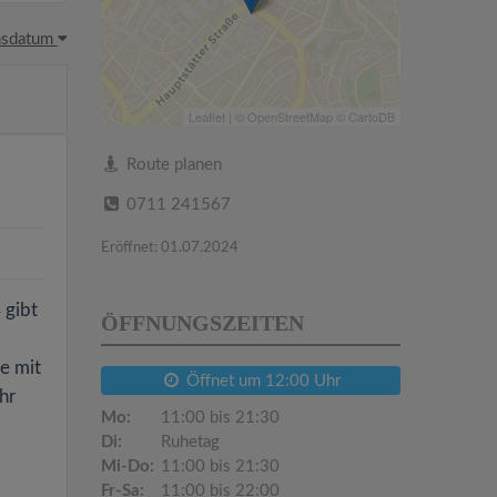
hsdatum
Leaflet
| ©
OpenStreetMap
©
CartoDB
Route planen
0711 241567
Eröffnet: 01.07.2024
 gibt
ÖFFNUNGSZEITEN
e mit
Öffnet um 12:00 Uhr
hr
Mo:
11:00 bis 21:30
Di:
Ruhetag
Mi-Do:
11:00 bis 21:30
Fr-Sa:
11:00 bis 22:00