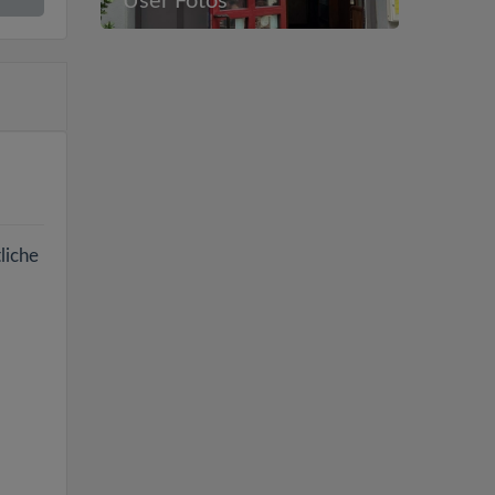
User Fotos
liche