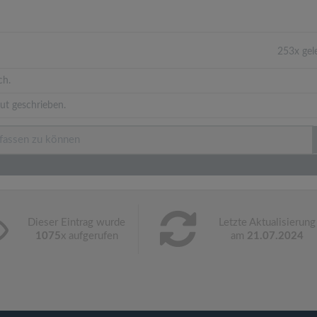
253x gel
ch.
ut geschrieben.
Dieser Eintrag wurde
Letzte Aktualisierung
1075
x aufgerufen
am
21.07.2024