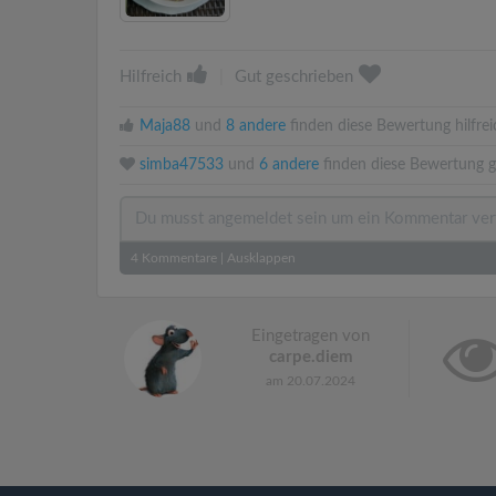
Hilfreich
|
Gut geschrieben
Maja88
und
8 andere
finden diese Bewertung hilfrei
simba47533
und
6 andere
finden diese Bewertung g
4
Kommentare
|
Ausklappen
Eingetragen von
carpe.diem
am 20.07.2024