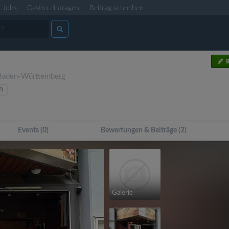
Jobs
Gastro eintragen
Beitrag schreiben
B
Baden-Württemberg
h
Events (0)
Bewertungen & Beiträge (2)
Galerie