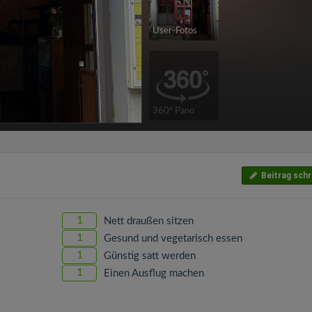
User-Fotos
360° Pano
Beitrag schr
1
Nett draußen sitzen
1
Gesund und vegetarisch essen
1
Günstig satt werden
1
Einen Ausflug machen