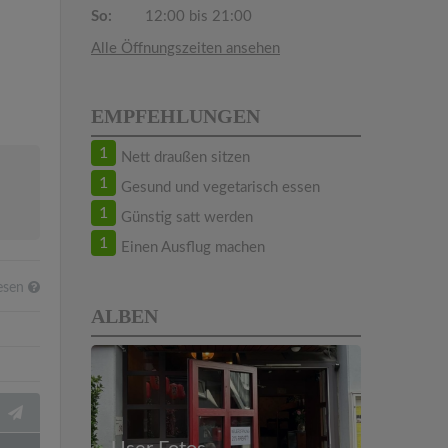
So:
12:00 bis 21:00
Alle Öffnungszeiten ansehen
EMPFEHLUNGEN
1
Nett draußen sitzen
1
Gesund und vegetarisch essen
1
Günstig satt werden
1
Einen Ausflug machen
esen
ALBEN