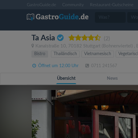
GastroGuide.de
Community
Restaurant-Gutscheine
Ta Asia
(2)
Kanalstraße 10
,
70182
Stuttgart
(Bohnenviertel)
,
Bistro
Thailändisch
Vietnamesisch
Vegetarisc
Öffnet um 12:00 Uhr
0711 241567
Übersicht
News