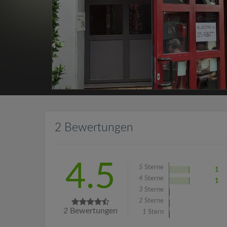
2 Bewertungen
4.5
5
Sterne
1
4
Sterne
1
3
Sterne
2
Sterne
2
Bewertungen
1
Stern