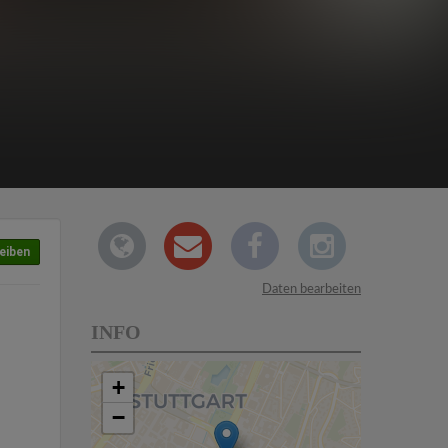
eiben
Daten bearbeiten
INFO
+
−