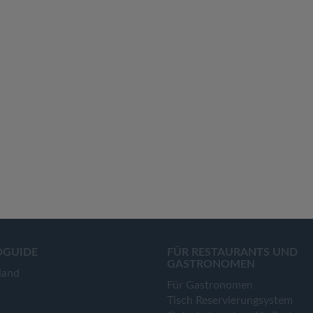
OGUIDE
FÜR RESTAURANTS UND
GASTRONOMEN
land
Für Gastronomen
Tisch Reservierungsystem