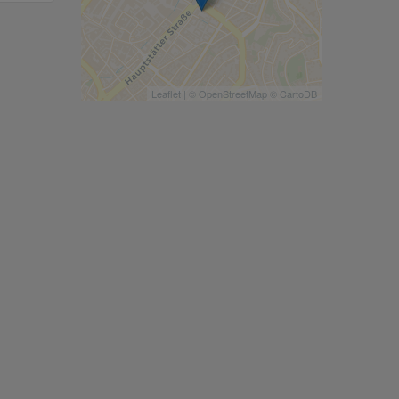
Leaflet
| ©
OpenStreetMap
©
CartoDB