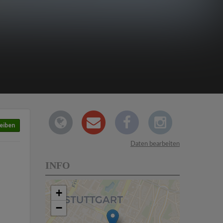
eiben
Daten bearbeiten
INFO
+
−