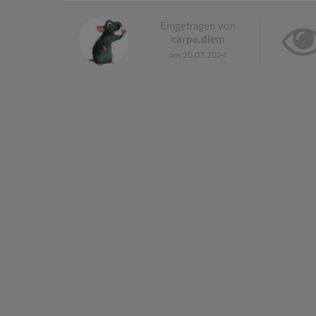
Eingetragen von
carpe.diem
am 20.07.2024