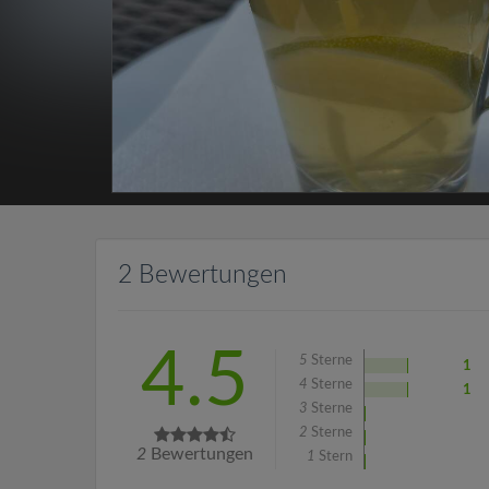
2 Bewertungen
4.5
5
Sterne
1
4
Sterne
1
3
Sterne
2
Sterne
2
Bewertungen
1
Stern