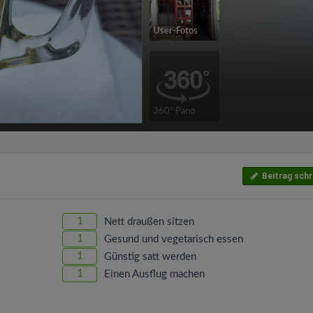
User-Fotos
360° Pano
Beitrag schr
1
Nett draußen sitzen
1
Gesund und vegetarisch essen
1
Günstig satt werden
1
Einen Ausflug machen