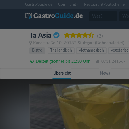
GastroGuide.de
Community
Restaurant-Gutscheine
Ta Asia
(2)
Kanalstraße 10
,
70182
Stuttgart
(Bohnenviertel)
,
Bistro
Thailändisch
Vietnamesisch
Vegetarisc
Derzeit geöffnet bis 21:30 Uhr
0711 241567
Übersicht
News