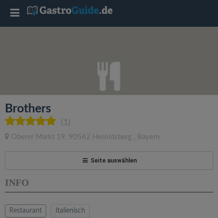
T
o
g
g
Brothers
l
(1)
Oberer Markt 19
,
90562
Heroldsberg
,
Bayern
e
Seite auswählen
n
INFO
a
Restaurant
Italienisch