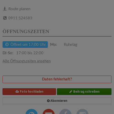
v
Route planen
i
0911 524583
g
ÖFFNUNGSZEITEN
a
Öffnet um 17:00 Uhr
Mo:
Ruhetag
Di-So:
17:00 bis 22:00
t
Alle Öffnungszeiten ansehen
i
Daten fehlerhaft?
o
Foto hochladen
Beitrag schreiben
n
Abonnieren