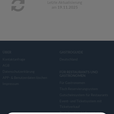
Letzte Aktualisierung
am
19.11.2025
ÜBER
GASTROGUIDE
Kontaktanfrage
Deutschland
AGB
Datenschutzerklärung
FÜR RESTAURANTS UND
GASTRONOMEN
APP- & Benutzerdaten löschen
Für Gastronomen
Impressum
Tisch Reservierungsystem
Gutscheinsystem für Restaurants
Event- und Ticketsystem mit
Ticketverkauf
Bestellsystem Lieferung und