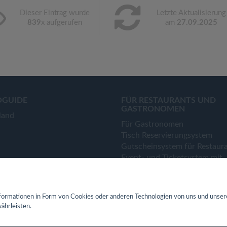
Dieser Eintrag wurde
Letzte Aktualisierung
839
x aufgerufen
am
27.09.2025
OGUIDE
FÜR RESTAURANTS UND
GASTRONOMEN
land
Für Gastronomen
Tisch Reservierungsystem
Gutscheinsystem für Restaur
Event- und Ticketsystem mit
Ticketverkauf
Bestellsystem Lieferung und
TakeAway
ormationen in Form von Cookies oder anderen Technologien von uns und unser
Webseiten für Restaurant
ährleisten.
Eigene App für Restaurant