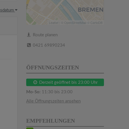
hsdatum
Leaflet
| ©
OpenStreetMap
©
CartoDB
Route planen
0421 69890234
ÖFFNUNGSZEITEN
Derzeit geöffnet bis 23:00 Uhr
Mo-So:
11:30 bis 23:00
Alle Öffnungszeiten ansehen
EMPFEHLUNGEN