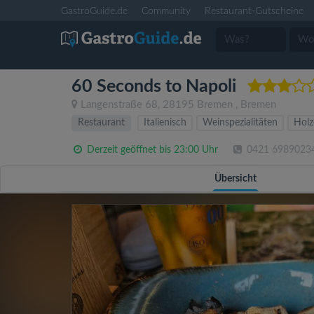
GastroGuide.de
Community
Restaurant-Gutscheine
60 Seconds to Napoli
Langenstraße 68
,
28195
Bremen
,
Bremen
Restaurant
Italienisch
Weinspezialitäten
Holz
Derzeit geöffnet bis 23:00 Uhr
0421 6989023
Übersicht