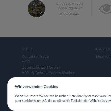
Eingetragen von
DerBorgfelder
am 31.08.2025
ÜBER
GASTR
Kontaktanfrage
Deutsch
AGB
Datenschutzerklärung
APP- & Benutzerdaten löschen
Impressum
Wir verwenden Cookies
Wenn Sie unsere Webseiten besuchen, kann Ihre Systemsoftware Inf
oder speichern, um z.B. die gewünschte Funktion der Website zu gew