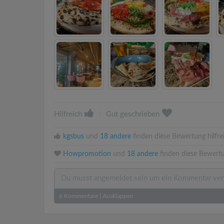
Hilfreich
|
Gut geschrieben
kgsbus
und
18 andere
finden diese Bewertung hilfre
Howpromotion
und
18 andere
finden diese Bewertu
6
Kommentare
|
Ausklappen