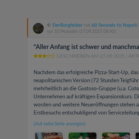
DerBorgfelder
hat
60 Seconds to Napoli
vor 10 Monaten
(27.09.2025 08:43)
"Aller Anfang ist schwer und manchma
GESCHRIEBEN AM 27.09.2025
| AKT
Nachdem das erfolgreiche Pizza-Start-Up, das
neapolitanischen Version (72 Stunden Teigfüh
mehrheitlich an die Gustoso-Gruppe (u.a. Coto
Unternehmen auf kräftigen Expansionskurs. Di
worden und weitere Neueröffnungen stehen an
Erstbesuchs entschuldigend von Serviceleitung
[Auf extra Seite anzeigen]