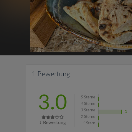
1 Bewertung
3.0
5
Sterne
4
Sterne
3
Sterne
1
2
Sterne
1
Bewertung
1
Stern