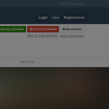
Für Gastronomen
Login
oder
Registrieren
eitrag schreiben
Foto hochladen
Abonnieren
Das ist mein Betrieb
Daten fehlerhaft?
Fotos (11)