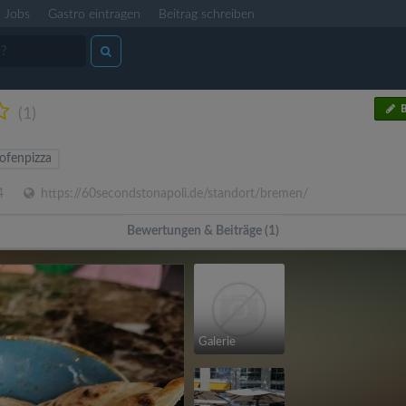
Jobs
Gastro eintragen
Beitrag schreiben
B
(1)
ofenpizza
4
https://60secondstonapoli.de/standort/bremen/
Bewertungen & Beiträge (1)
Galerie