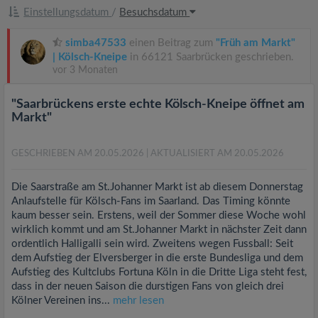
Einstellungsdatum
/
Besuchsdatum
simba47533
einen Beitrag zum
"Früh am Markt"
| Kölsch-Kneipe
in 66121 Saarbrücken geschrieben.
vor 3 Monaten
"Saarbrückens erste echte Kölsch-Kneipe öffnet am
Markt"
GESCHRIEBEN AM 20.05.2026
| AKTUALISIERT AM 20.05.2026
Die Saarstraße am St.Johanner Markt ist ab diesem Donnerstag
Anlaufstelle für Kölsch-Fans im Saarland. Das Timing könnte
kaum besser sein. Erstens, weil der Sommer diese Woche wohl
wirklich kommt und am St.Johanner Markt in nächster Zeit dann
ordentlich Halligalli sein wird. Zweitens wegen Fussball: Seit
dem Aufstieg der Elversberger in die erste Bundesliga und dem
Aufstieg des Kultclubs Fortuna Köln in die Dritte Liga steht fest,
dass in der neuen Saison die durstigen Fans von gleich drei
Kölner Vereinen ins...
mehr lesen