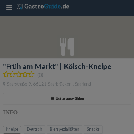
T
o
g
g
"Früh am Markt" | Kölsch-Kneipe
l
(0)
Saarstraße 9
,
66121
Saarbrücken
,
Saarland
e
Seite auswählen
n
INFO
a
Kneipe
Deutsch
Bierspezialitäten
Snacks