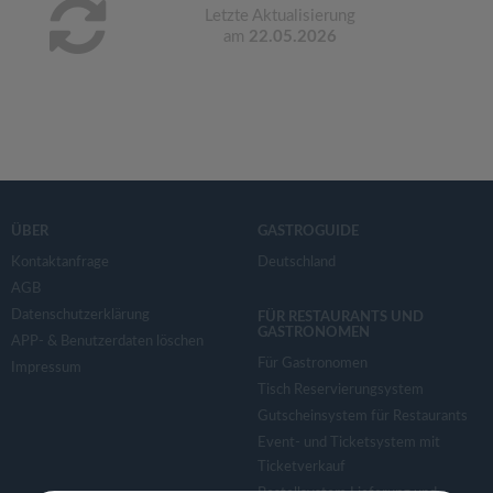
Letzte Aktualisierung
am
22.05.2026
ÜBER
GASTROGUIDE
Kontaktanfrage
Deutschland
AGB
Datenschutzerklärung
FÜR RESTAURANTS UND
GASTRONOMEN
APP- & Benutzerdaten löschen
Für Gastronomen
Impressum
Tisch Reservierungsystem
Gutscheinsystem für Restaurants
Event- und Ticketsystem mit
Ticketverkauf