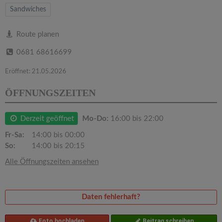
v
Sandwiches
i
Route planen
0681 68616699
g
Eröffnet: 21.05.2026
a
ÖFFNUNGSZEITEN
t
Derzeit geöffnet
Mo-Do:
16:00 bis 22:00
i
Fr-Sa:
14:00 bis 00:00
So:
14:00 bis 20:15
o
Alle Öffnungszeiten ansehen
n
Daten fehlerhaft?
Foto hochladen
Beitrag schreiben