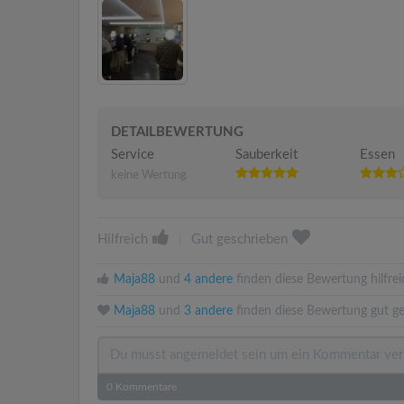
DETAILBEWERTUNG
Service
Sauberkeit
Essen
keine Wertung
Hilfreich
|
Gut geschrieben
Maja88
und
4 andere
finden diese Bewertung hilfrei
Maja88
und
3 andere
finden diese Bewertung gut ge
0
Kommentare