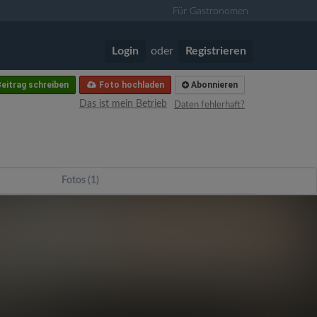
Für Gastronomen
Login
oder
Registrieren
eitrag schreiben
Foto hochladen
Abonnieren
Das ist mein Betrieb
Daten fehlerhaft?
Fotos (1)