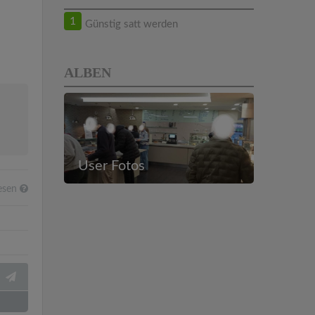
1
Günstig satt werden
ALBEN
User Fotos
esen