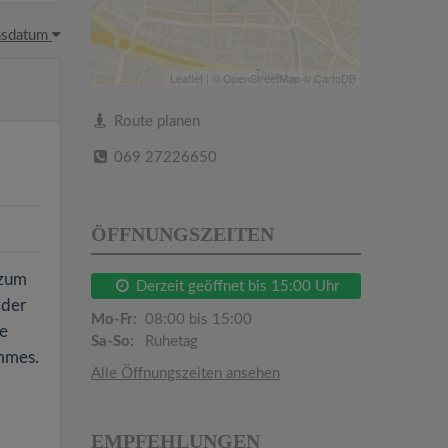
hsdatum
Leaflet
| ©
OpenStreetMap
©
CartoDB
Route planen
069 27226650
ÖFFNUNGSZEITEN
 zum
Derzeit geöffnet bis 15:00 Uhr
oder
Mo-Fr:
08:00 bis 15:00
ie
Sa-So:
Ruhetag
mmes.
Alle Öffnungszeiten ansehen
EMPFEHLUNGEN