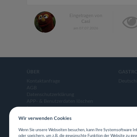
Eingetragen von
Casi
am 07.07.2026
ÜBER
GASTR
Kontaktanfrage
Deutsch
AGB
Datenschutzerklärung
APP- & Benutzerdaten löschen
Impressum
Wir verwenden Cookies
Wenn Sie unsere Webseiten besuchen, kann Ihre Systemsoftware Inf
oder speichern, um z.B. die gewünschte Funktion der Website zu gew