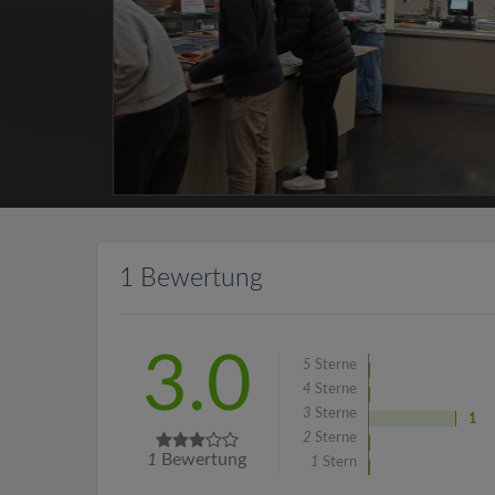
1 Bewertung
3.0
5
Sterne
4
Sterne
3
Sterne
1
2
Sterne
1
Bewertung
1
Stern