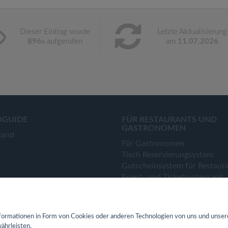
Dieser Eintrag wurde
Letzte Aktualisierung
896
x aufgerufen
am
11.07.2026
OGUIDE
FÜR RESTAURANTS UND
GASTRONOMEN
land
Für Gastronomen
Tisch Reservierungsystem
Gutscheinsystem für Restaur
Event- und Ticketsystem mit
Ticketverkauf
Bestellsystem Lieferung und
TakeAway
ormationen in Form von Cookies oder anderen Technologien von uns und unser
Webseiten für Restaurant
ährleisten.