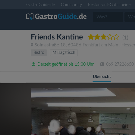
GastroGuide.de
Community
Restaurant-Gutscheine
Friends Kantine
(1)
Solmsstraße 18
,
60486
Frankfurt am Main
,
Hesse
Bistro
Mittagstisch
Derzeit geöffnet bis 15:00 Uhr
069 27226650
Übersicht