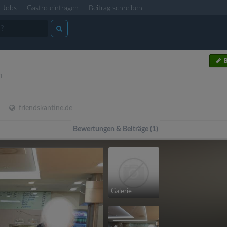
Jobs
Gastro eintragen
Beitrag schreiben
B
n
friendskantine.de
Bewertungen & Beiträge (1)
Galerie