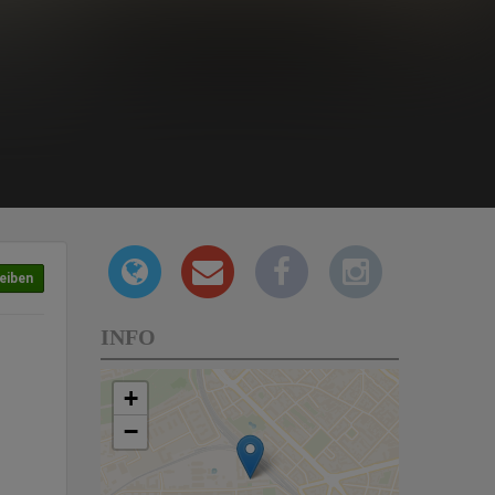
eiben
INFO
+
−