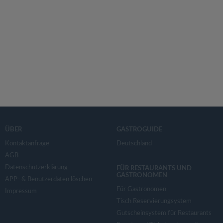
ÜBER
GASTROGUIDE
Kontaktanfrage
Deutschland
AGB
Datenschutzerklärung
FÜR RESTAURANTS UND
GASTRONOMEN
APP- & Benutzerdaten löschen
Für Gastronomen
Impressum
Tisch Reservierungsystem
Gutscheinsystem für Restaurants