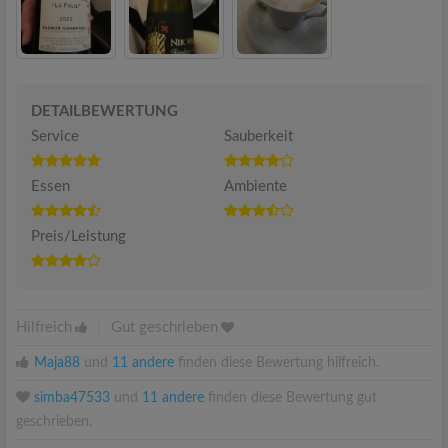
DETAILBEWERTUNG
Service
Sauberkeit
Essen
Ambiente
Preis/Leistung
Hilfreich
|
Gut geschrieben
Maja88
und
11 andere
finden diese Bewertung hilfreich.
simba47533
und
11 andere
finden diese Bewertung gut
geschrieben.