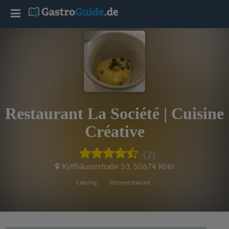
T
o
g
g
Restaurant La Société | Cuisine
l
Créative
e
(2)
Kyffhäuserstraße 53
,
50674 Köln
n
Catering
Sternerestaurant
a