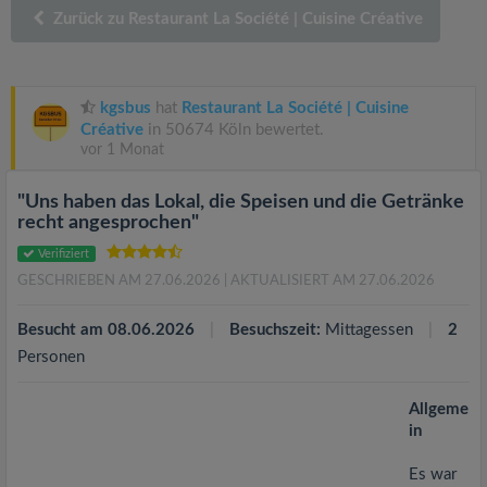
v
Zurück zu Restaurant La Société | Cuisine Créative
i
kgsbus
hat
Restaurant La Société | Cuisine
g
Créative
in 50674 Köln bewertet.
vor 1 Monat
a
"Uns haben das Lokal, die Speisen und die Getränke
recht angesprochen"
t
Verifiziert
GESCHRIEBEN AM 27.06.2026
| AKTUALISIERT AM 27.06.2026
i
Besucht am 08.06.2026
Besuchszeit:
Mittagessen
2
o
Personen
n
Allgeme
in
Es war