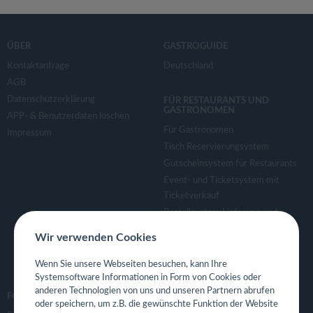
ÜBER
GASTROGUIDE
Kontaktanfrage
Deutschland
AGB
Datenschutzerklärung
FÜR RESTAURANTS UND
GASTRONOMEN
APP- & Benutzerdaten löschen
Für Gastronomen
Impressum
Tisch Reservierungsystem
Gutscheinsystem für Restaurants
Event- und Ticketsystem mit
Ticketverkauf
Bestellsystem Lieferung und
TakeAway
Wir verwenden Cookies
Webseiten für Restaurant
Eigene App für Restaurant
Wenn Sie unsere Webseiten besuchen, kann Ihre
Systemsoftware Informationen in Form von Cookies oder
anderen Technologien von uns und unseren Partnern abrufen
FOLGE UNS
oder speichern, um z.B. die gewünschte Funktion der Website