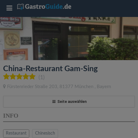
T
o
g
g
China-Restaurant Gam-Sing
l
(1)
Fürstenrieder Straße 203
,
81377
München
,
Bayern
e
Seite auswählen
n
INFO
a
Restaurant
Chinesisch