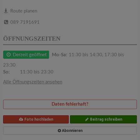
v
Route planen
i
089 7191691
g
ÖFFNUNGSZEITEN
a
Derzeit geöffnet
Mo-Sa:
11:30 bis 14:30, 17:30 bis
23:30
t
So:
11:30 bis 23:30
Alle Öffnungszeiten ansehen
i
o
Daten fehlerhaft?
n
Foto hochladen
Beitrag schreiben
Abonnieren