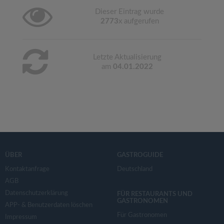
Dieser Eintrag wurde
2773
x aufgerufen
Letzte Aktualisierung
am
04.01.2022
ÜBER
GASTROGUIDE
Kontaktanfrage
Deutschland
AGB
Datenschutzerklärung
FÜR RESTAURANTS UND
GASTRONOMEN
APP- & Benutzerdaten löschen
Für Gastronomen
Impressum