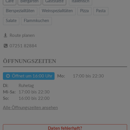
v
Cafe
Biergarten
Gaststätte
Italienisch
Bierspezialitäten
Weinspezialitäten
Pizza
Pasta
i
Salate
Flammkuchen
g
Route planen
07251 82884
a
ÖFFNUNGSZEITEN
t
Öffnet um 16:00 Uhr
Mo:
17:00 bis 22:30
i
Di:
Ruhetag
Mi-Sa:
17:00 bis 22:30
o
So:
16:00 bis 22:00
Alle Öffnungszeiten ansehen
n
Daten fehlerhaft?