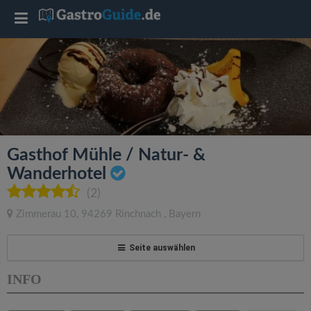
T
o
g
g
Gasthof Mühle / Natur- &
l
Wanderhotel
(2)
e
Zimmerau 10
,
94269
Rinchnach
,
Bayern
n
Seite auswählen
a
INFO