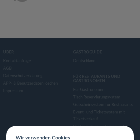
ÜBER
GASTROGUIDE
Kontaktanfrage
Deutschland
AGB
Datenschutzerklärung
FÜR RESTAURANTS UND
GASTRONOMEN
APP- & Benutzerdaten löschen
Für Gastronomen
Impressum
Tisch Reservierungsystem
Gutscheinsystem für Restaurants
Event- und Ticketsystem mit
Ticketverkauf
Bestellsystem Lieferung und
TakeAway
Wir verwenden Cookies