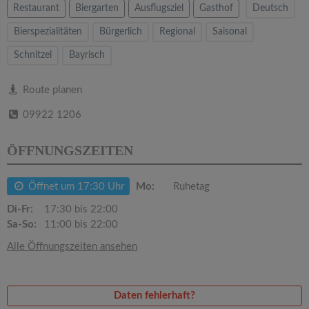
v
Restaurant
Biergarten
Ausflugsziel
Gasthof
Deutsch
Bierspezialitäten
Bürgerlich
Regional
Saisonal
i
Schnitzel
Bayrisch
g
Route planen
a
09922 1206
t
ÖFFNUNGSZEITEN
i
Öffnet um 17:30 Uhr
Mo:
Ruhetag
Di-Fr:
17:30 bis 22:00
o
Sa-So:
11:00 bis 22:00
Alle Öffnungszeiten ansehen
n
Daten fehlerhaft?