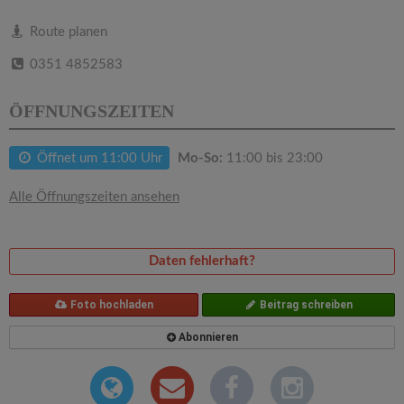
v
Route planen
i
0351 4852583
g
ÖFFNUNGSZEITEN
a
Öffnet um 11:00 Uhr
Mo-So:
11:00 bis 23:00
t
Alle Öffnungszeiten ansehen
i
Daten fehlerhaft?
o
Foto hochladen
Beitrag schreiben
n
Abonnieren