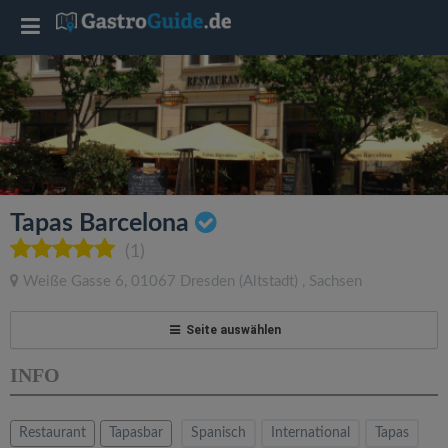
T
o
g
g
Tapas Barcelona
l
(1)
Weiße Gasse 6
,
01067
Dresden
(Altstadt)
,
Sachsen
e
Seite auswählen
n
INFO
a
Restaurant
Tapasbar
Spanisch
International
Tapas