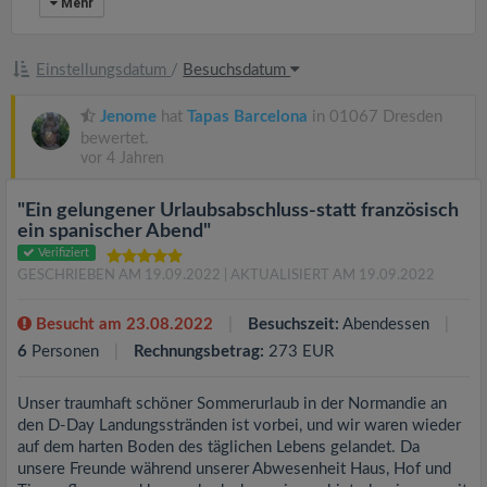
Mehr
Einstellungsdatum
/
Besuchsdatum
Jenome
hat
Tapas Barcelona
in 01067 Dresden
bewertet.
vor 4 Jahren
"Ein gelungener Urlaubsabschluss-statt französisch
ein spanischer Abend"
Verifiziert
GESCHRIEBEN AM 19.09.2022
| AKTUALISIERT AM 19.09.2022
Besucht am 23.08.2022
Besuchszeit:
Abendessen
6
Personen
Rechnungsbetrag:
273 EUR
Unser traumhaft schöner Sommerurlaub in der Normandie an
den D-Day Landungsstränden ist vorbei, und wir waren wieder
auf dem harten Boden des täglichen Lebens gelandet. Da
unsere Freunde während unserer Abwesenheit Haus, Hof und