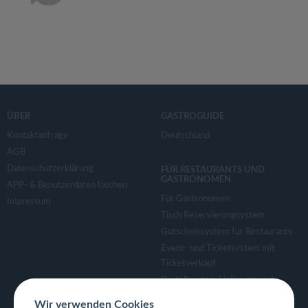
ÜBER
GASTROGUIDE
Kontaktanfrage
Deutschland
AGB
Datenschutzerklärung
FÜR RESTAURANTS UND
GASTRONOMEN
APP- & Benutzerdaten löschen
Für Gastronomen
Impressum
Tisch Reservierungsystem
Gutscheinsystem für Restaurants
Event- und Ticketsystem mit
Ticketverkauf
Bestellsystem Lieferung und
TakeAway
Wir verwenden Cookies