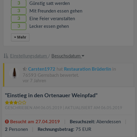
3
Günstig satt werden
3
Mit Freunden essen gehen
3
Eine Feier veranstalten
3
Lecker essen gehen
Mehr
Einstellungsdatum
/
Besuchsdatum
Carsten1972
hat
Restauration Brüderlin
in
76593 Gernsbach bewertet.
vor 7 Jahren
"Einstieg in den Ortenauer Weinpfad"
GESCHRIEBEN AM 06.05.2019
| AKTUALISIERT AM 06.05.2019
Besucht am 27.04.2019
Besuchszeit:
Abendessen
2
Personen
Rechnungsbetrag:
75 EUR