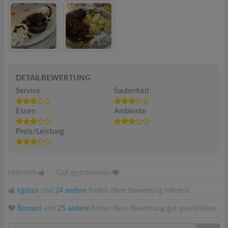
DETAILBEWERTUNG
Service
Sauberkeit
Essen
Ambiente
Preis/Leistung
Hilfreich
|
Gut geschrieben
kgsbus
und
24 andere
finden diese Bewertung hilfreich.
Bomani
und
25 andere
finden diese Bewertung gut geschrieben.