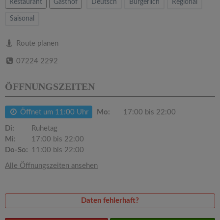
v
Restaurant
Gasthof
Deutsch
Bürgerlich
Regional
Saisonal
i
Route planen
g
07224 2292
a
ÖFFNUNGSZEITEN
t
Öffnet um 11:00 Uhr
Mo:
17:00 bis 22:00
Di:
Ruhetag
i
Mi:
17:00 bis 22:00
Do-So:
11:00 bis 22:00
o
Alle Öffnungszeiten ansehen
n
Daten fehlerhaft?