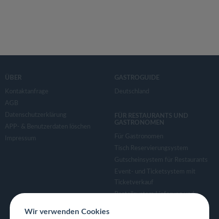
ÜBER
GASTROGUIDE
Kontaktanfrage
Deutschland
AGB
Datenschutzerklärung
FÜR RESTAURANTS UND
GASTRONOMEN
APP- & Benutzerdaten löschen
Für Gastronomen
Impressum
Tisch Reservierungsystem
Gutscheinsystem für Restaurants
Event- und Ticketsystem mit
Ticketverkauf
Bestellsystem Lieferung und
TakeAway
Wir verwenden Cookies
Webseiten für Restaurant