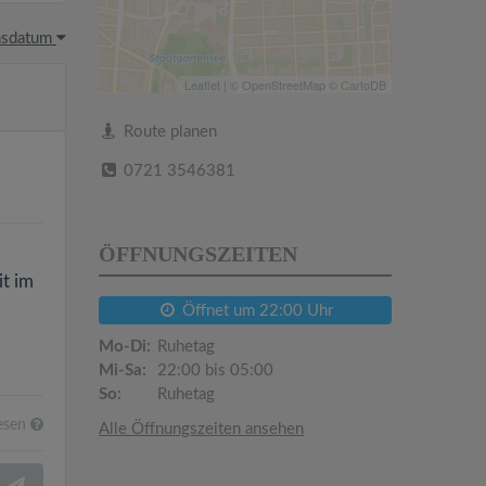
hsdatum
Leaflet
| ©
OpenStreetMap
©
CartoDB
Route planen
0721 3546381
ÖFFNUNGSZEITEN
it im
Öffnet um 22:00 Uhr
Mo-Di:
Ruhetag
Mi-Sa:
22:00 bis 05:00
So:
Ruhetag
esen
Alle Öffnungszeiten ansehen