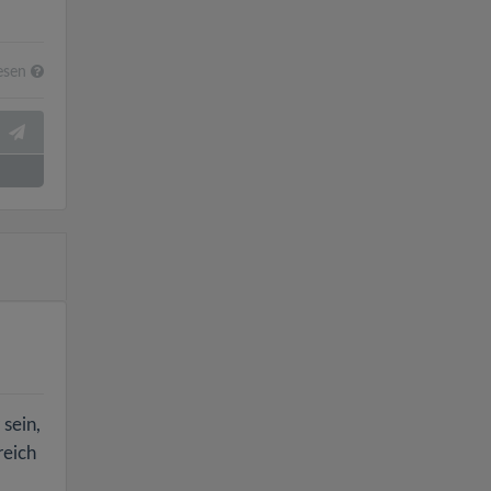
esen
 sein,
reich