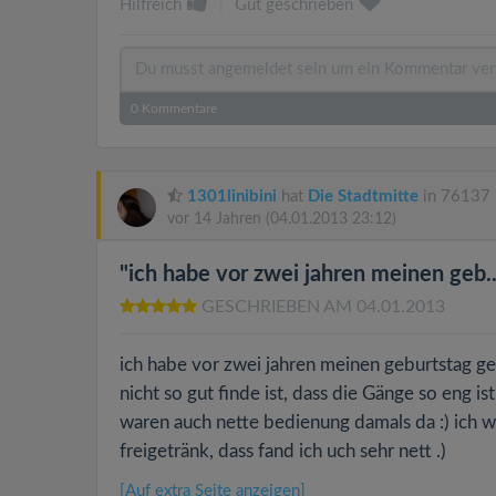
Hilfreich
|
Gut geschrieben
0
Kommentare
1301linibini
hat
Die Stadtmitte
in 76137 
vor 14 Jahren
(04.01.2013 23:12)
"ich habe vor zwei jahren meinen geb..
GESCHRIEBEN AM 04.01.2013
ich habe vor zwei jahren meinen geburtstag gef
nicht so gut finde ist, dass die Gänge so eng is
waren auch nette bedienung damals da :) ich
freigetränk, dass fand ich uch sehr nett .)
[Auf extra Seite anzeigen]