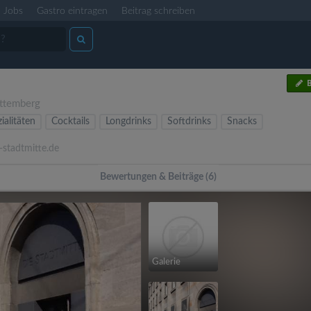
Jobs
Gastro eintragen
Beitrag schreiben
B
ttemberg
ialitäten
Cocktails
Longdrinks
Softdrinks
Snacks
-stadtmitte.de
Bewertungen & Beiträge (6)
Galerie