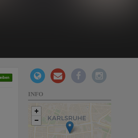
eiben
INFO
+
−