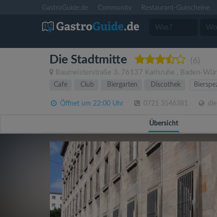
GastroGuide.de
Community
Restaurant-Gutscheine
Die Stadtmitte
(6)
Baumeisterstraße 3
,
76137
Karlsruhe
,
Baden-Wür
Cafe
Club
Biergarten
Discothek
Bierspez
Öffnet um 22:00 Uhr
0721 3546381
die
Übersicht