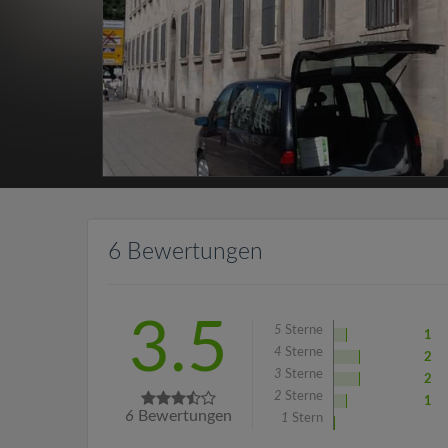
6 Bewertungen
3.5
5
Sterne
1
4
Sterne
2
3
Sterne
2
2
Sterne
1
6
Bewertungen
1
Stern