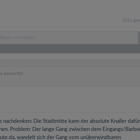
631x gel
e bewertet.
te nachdenken: Die Stadtmitte kann der absolute Knaller dafür
hen. Problem: Der lange Gang zwischen dem Eingangs/Barbe
Leute da, wandelt sich der Gang vom unüberwindbaren