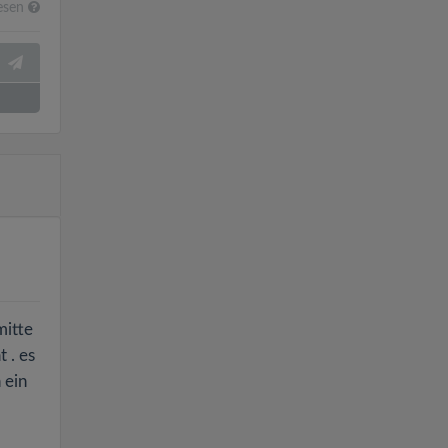
esen
mitte
t . es
 ein