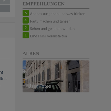
EMPFEHLUNGEN
6
Abends ausgehen und was trinken
4
Party machen und tanzen
2
Sehen und gesehen werden
1
Eine Feier veranstalten
ALBEN
ht
tnis
h
User Fotos