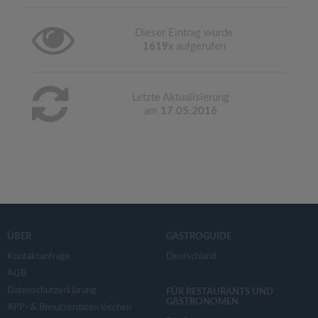
Dieser Eintrag wurde
1619
x aufgerufen
Letzte Aktualisierung
am
17.05.2016
ÜBER
GASTROGUIDE
Kontaktanfrage
Deutschland
AGB
Datenschutzerklärung
FÜR RESTAURANTS UND
GASTRONOMEN
APP- & Benutzerdaten löschen