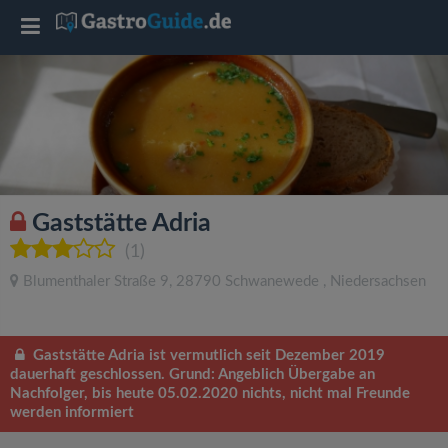
T
o
g
g
Gaststätte Adria
l
(1)
Blumenthaler Straße 9
,
28790
Schwanewede
,
Niedersachsen
e
n
Gaststätte Adria ist vermutlich seit Dezember 2019
dauerhaft geschlossen. Grund: Angeblich Übergabe an
Nachfolger, bis heute 05.02.2020 nichts, nicht mal Freunde
a
werden informiert