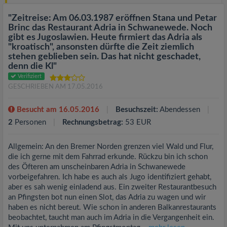
"Zeitreise: Am 06.03.1987 eröffnen Stana und Petar
Brinc das Restaurant Adria in Schwanewede. Noch
gibt es Jugoslawien. Heute firmiert das Adria als
"kroatisch", ansonsten dürfte die Zeit ziemlich
stehen geblieben sein. Das hat nicht geschadet,
denn die Kl"
Verifiziert
GESCHRIEBEN AM 17.05.2016
Besucht am 16.05.2016
Besuchszeit:
Abendessen
2
Personen
Rechnungsbetrag:
53 EUR
Allgemein: An den Bremer Norden grenzen viel Wald und Flur,
die ich gerne mit dem Fahrrad erkunde. Rückzu bin ich schon
des Öfteren am unscheinbaren Adria in Schwanewede
vorbeigefahren. Ich habe es auch als Jugo identifiziert gehabt,
aber es sah wenig einladend aus. Ein zweiter Restaurantbesuch
an Pfingsten bot nun einen Slot, das Adria zu wagen und wir
haben es nicht bereut. Wie schon in anderen Balkanrestaurants
beobachtet, taucht man auch im Adria in die Vergangenheit ein.