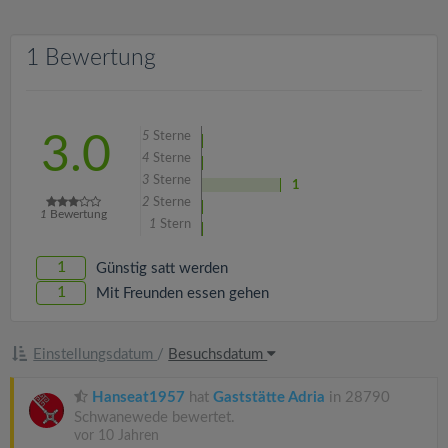
v
1 Bewertung
i
g
5
Sterne
3.0
a
4
Sterne
3
Sterne
1
2
Sterne
t
1
Bewertung
1
Stern
i
1
Günstig satt werden
1
Mit Freunden essen gehen
o
Einstellungsdatum
/
Besuchsdatum
n
Hanseat1957
hat
Gaststätte Adria
in 28790
Schwanewede bewertet.
vor 10 Jahren