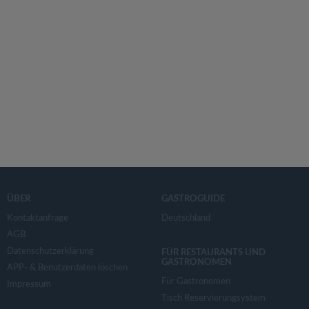
ÜBER
GASTROGUIDE
Kontaktanfrage
Deutschland
AGB
Datenschutzerklärung
FÜR RESTAURANTS UND
GASTRONOMEN
APP- & Benutzerdaten löschen
Für Gastronomen
Impressum
Tisch Reservierungsystem