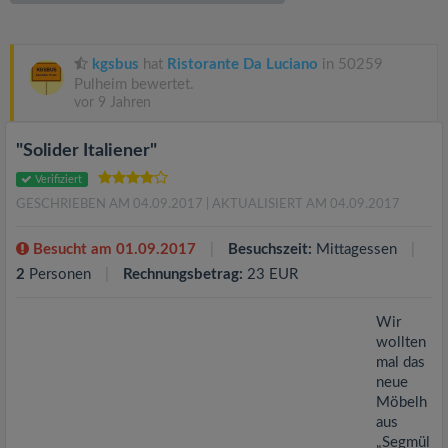
v
i
kgsbus
hat
Ristorante Da Luciano
in 50259
Pulheim bewertet.
vor 9 Jahren
g
"Solider Italiener"
a
Verifiziert
GESCHRIEBEN AM 04.09.2017
| AKTUALISIERT AM 04.09.2017
t
Besucht am 01.09.2017
Besuchszeit:
Mittagessen
i
2
Personen
Rechnungsbetrag:
23 EUR
o
Wir
wollten
mal das
n
neue
Möbelh
aus
„Segmül