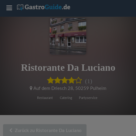
T
o
g
g
Ristorante Da Luciano
l
(1)
e
Auf dem Driesch 28
,
50259 Pulheim
Restaurant
Catering
Partyservice
n
a
Zurück zu Ristorante Da Luciano