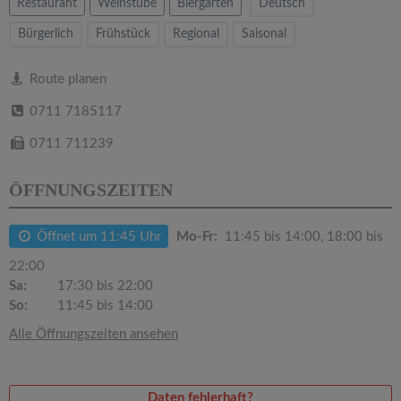
v
Restaurant
Weinstube
Biergarten
Deutsch
Bürgerlich
Frühstück
Regional
Saisonal
i
Route planen
g
0711 7185117
a
0711 711239
ÖFFNUNGSZEITEN
t
Öffnet um 11:45 Uhr
Mo-Fr:
11:45 bis 14:00, 18:00 bis
i
22:00
o
Sa:
17:30 bis 22:00
So:
11:45 bis 14:00
n
Alle Öffnungszeiten ansehen
Daten fehlerhaft?