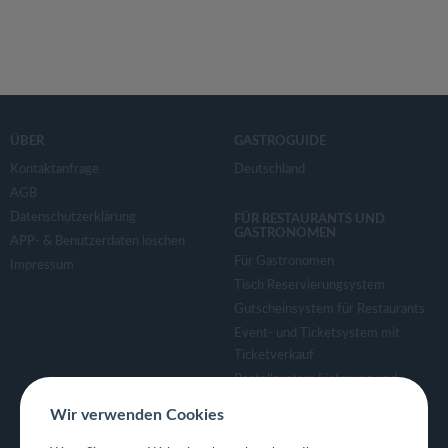
ÜBER
GASTROGUIDE
Kontaktanfrage
Deutschland
AGB
Datenschutzerklärung
FÜR RESTAURANTS UND
GASTRONOMEN
APP- & Benutzerdaten löschen
Für Gastronomen
Impressum
Tisch Reservierungsystem
Gutscheinsystem für Restaurants
Event- und Ticketsystem mit
Ticketverkauf
Bestellsystem Lieferung und
TakeAway
Wir verwenden Cookies
Webseiten für Restaurant