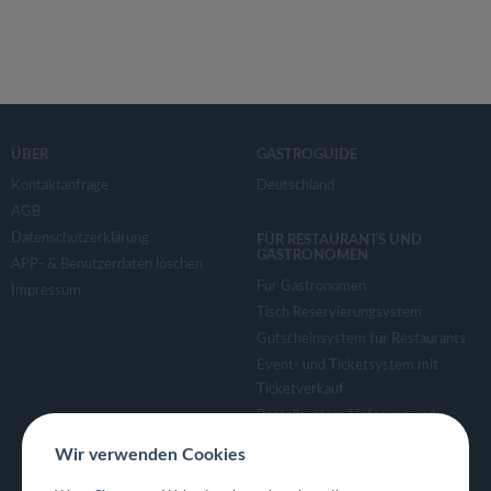
ÜBER
GASTROGUIDE
Kontaktanfrage
Deutschland
AGB
Datenschutzerklärung
FÜR RESTAURANTS UND
GASTRONOMEN
APP- & Benutzerdaten löschen
Für Gastronomen
Impressum
Tisch Reservierungsystem
Gutscheinsystem für Restaurants
Event- und Ticketsystem mit
Ticketverkauf
Bestellsystem Lieferung und
TakeAway
Wir verwenden Cookies
Webseiten für Restaurant