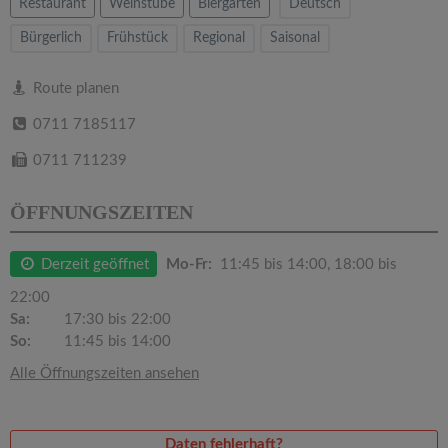
v
Restaurant
Weinstube
Biergarten
Deutsch
Bürgerlich
Frühstück
Regional
Saisonal
i
Route planen
g
0711 7185117
a
0711 711239
ÖFFNUNGSZEITEN
t
Derzeit geöffnet
Mo-Fr:
11:45 bis 14:00, 18:00 bis
i
22:00
o
Sa:
17:30 bis 22:00
So:
11:45 bis 14:00
n
Alle Öffnungszeiten ansehen
Daten fehlerhaft?