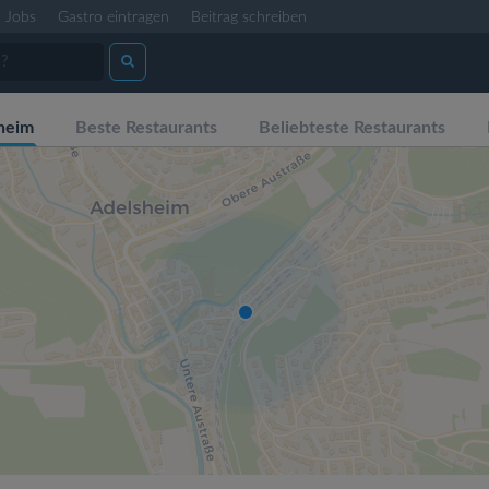
Jobs
Gastro eintragen
Beitrag schreiben
heim
Beste Restaurants
Beliebteste Restaurants