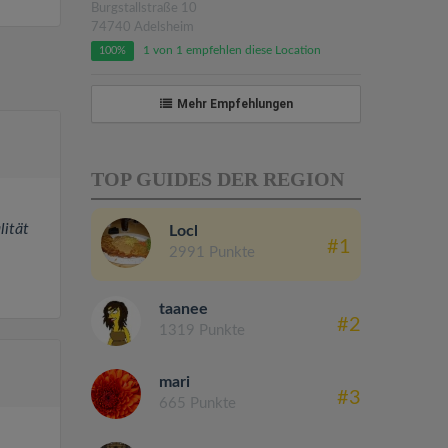
Burgstallstraße 10
74740 Adelsheim
1 von 1 empfehlen diese Location
100%
Mehr Empfehlungen
TOP GUIDES DER REGION
lität
Locl
#1
2991 Punkte
taanee
#2
1319 Punkte
mari
#3
665 Punkte