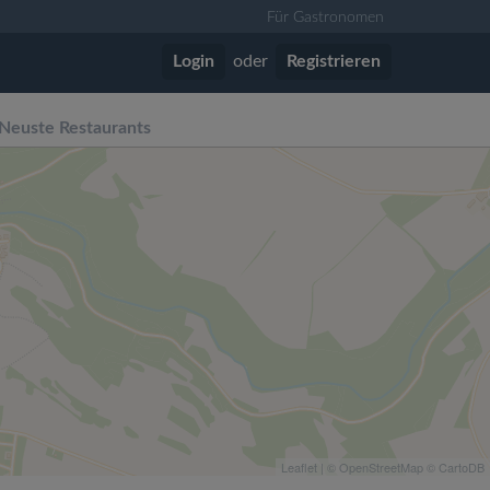
Für Gastronomen
Login
oder
Registrieren
Neuste Restaurants
Leaflet
| ©
OpenStreetMap
©
CartoDB