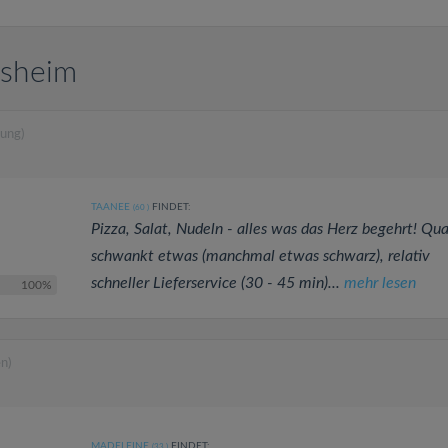
lsheim
ung)
TAANEE
FINDET:
(60
)
Pizza, Salat, Nudeln - alles was das Herz begehrt! Qua
schwankt etwas (manchmal etwas schwarz), relativ
schneller Lieferservice (30 - 45 min)...
mehr lesen
100%
n)
MADELEINE
FINDET:
(33
)