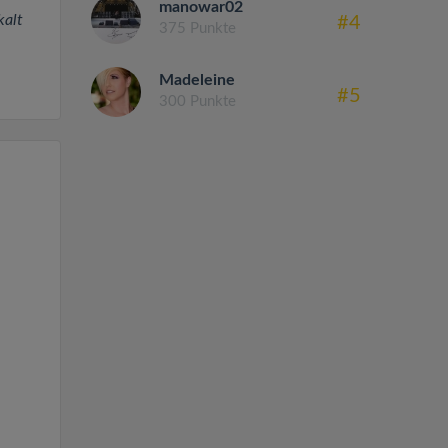
manowar02
kalt
#4
375 Punkte
Madeleine
#5
300 Punkte