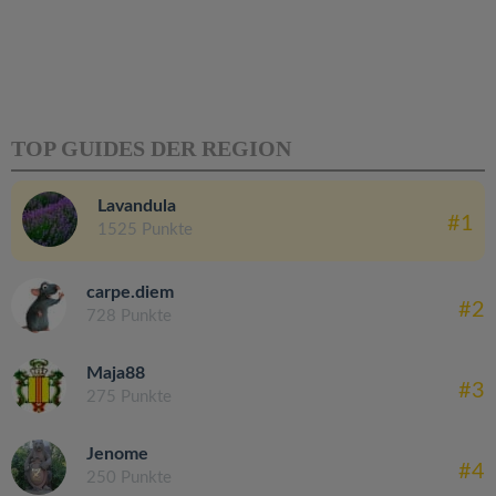
TOP GUIDES DER REGION
Lavandula
#1
1525 Punkte
carpe.diem
#2
728 Punkte
Maja88
#3
275 Punkte
Jenome
#4
250 Punkte