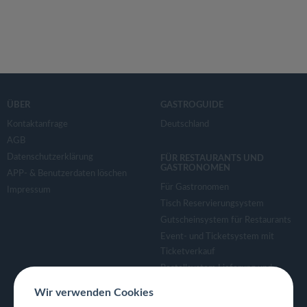
ÜBER
GASTROGUIDE
Kontaktanfrage
Deutschland
AGB
Datenschutzerklärung
FÜR RESTAURANTS UND
GASTRONOMEN
APP- & Benutzerdaten löschen
Für Gastronomen
Impressum
Tisch Reservierungsystem
Gutscheinsystem für Restaurants
Event- und Ticketsystem mit
Ticketverkauf
Bestellsystem Lieferung und
TakeAway
Wir verwenden Cookies
Webseiten für Restaurant