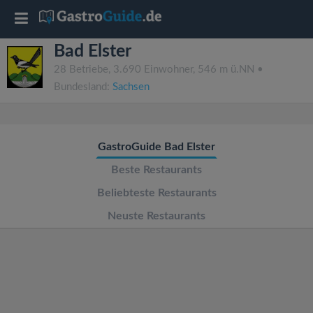
T
Bad Elster
o
28 Betriebe, 3.690 Einwohner, 546 m ü.NN •
Bundesland:
Sachsen
g
g
GastroGuide Bad Elster
l
Beste Restaurants
Beliebteste Restaurants
e
Neuste Restaurants
n
a