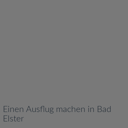
v
i
g
a
t
i
o
n
Einen Ausflug machen in Bad
Elster