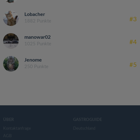
Lobacher
#3
1882 Punkte
manowar02
#4
1025 Punkte
Jenome
#5
250 Punkte
ÜBER
GASTROGUIDE
Kontaktanfrage
Deutschland
AGB