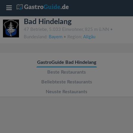
T
Bad Hindelang
o
47 Betriebe, 5.033 Einwohner, 825 m ü.NN •
Bundesland:
Bayern
• Region:
Allgäu
g
g
GastroGuide Bad Hindelang
l
Beste Restaurants
Beliebteste Restaurants
e
Neuste Restaurants
n
a