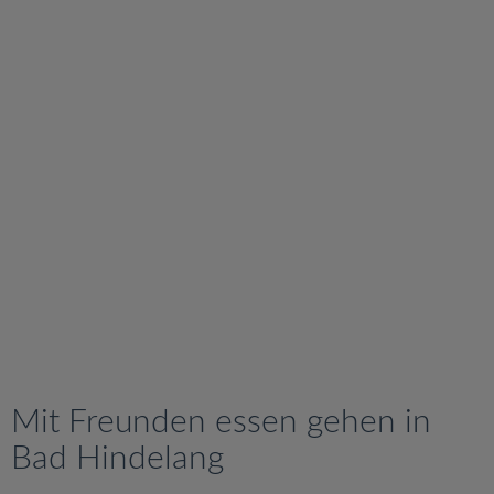
v
i
g
a
t
i
o
n
Mit Freunden essen gehen in
Bad Hindelang