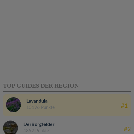
TOP GUIDES DER REGION
Lavandula
#1
15196 Punkte
DerBorgfelder
#2
4852 Punkte