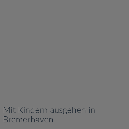
v
i
g
a
t
i
o
n
Mit Kindern ausgehen in
Bremerhaven