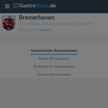
T
Bremerhaven
o
203 Betriebe, 114.025 Einwohner, 2 m ü.NN •
Bundesland:
Bremen
g
g
GastroGuide Bremerhaven
l
Beste Restaurants
Beliebteste Restaurants
e
Neuste Restaurants
n
a