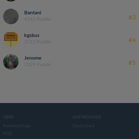
Bantani
#3
4545 Punkte
kgsbus
#4
3712 Punkte
Jenome
#5
3329 Punkte
ÜBER
GASTROGUIDE
Kontaktanfrage
Deutschland
AGB