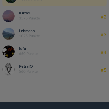
KAth1
#2
3575 Punkte
Lehmann
#3
1025 Punkte
Iofu
#4
650 Punkte
PetraIO
#5
560 Punkte