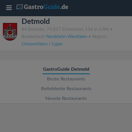
T
Detmold
o
84 Betriebe, 74.817 Einwohner, 134 m ü.NN •
Bundesland:
Nordrhein-Westfalen
• Region:
g
Ostwestfalen / Lippe
g
GastroGuide Detmold
l
Beste Restaurants
e
Beliebteste Restaurants
Neuste Restaurants
n
a