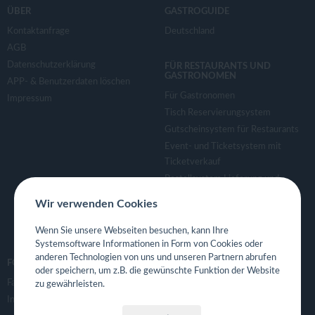
ÜBER
GASTROGUIDE
Kontaktanfrage
Deutschland
AGB
Datenschutzerklärung
FÜR RESTAURANTS UND
GASTRONOMEN
APP- & Benutzerdaten löschen
Für Gastronomen
Impressum
Tisch Reservierungsystem
Gutscheinsystem für Restaurants
Event- und Ticketsystem mit
Ticketverkauf
Bestellsystem Lieferung und
TakeAway
Wir verwenden Cookies
Webseiten für Restaurant
Eigene App für Restaurant
Wenn Sie unsere Webseiten besuchen, kann Ihre
Systemsoftware Informationen in Form von Cookies oder
anderen Technologien von uns und unseren Partnern abrufen
FOLGE UNS
oder speichern, um z.B. die gewünschte Funktion der Website
Facebook
zu gewährleisten.
Instagram