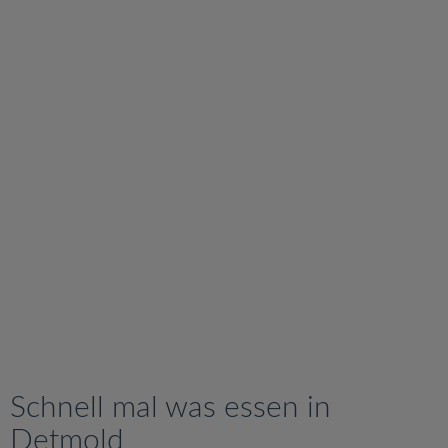
v
i
g
a
t
i
o
n
Schnell mal was essen in
Detmold