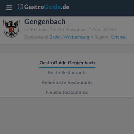
T
Gengenbach
o
37 Betriebe, 10.730 Einwohner, 175 m ü.NN •
Bundesland:
Baden-Württemberg
• Region:
Ortenau
g
g
GastroGuide Gengenbach
l
Beste Restaurants
Beliebteste Restaurants
e
Neuste Restaurants
n
a