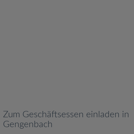
v
i
g
a
t
i
o
n
Zum Geschäftsessen einladen in
Gengenbach