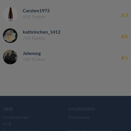
Carsten1972
#3
800 Punkte
kathrinchen_1412
#4
700 Punkte
Jelenorg
#5
500 Punkte
ÜBER
GASTROGUIDE
Kontaktanfrage
Deutschland
AGB