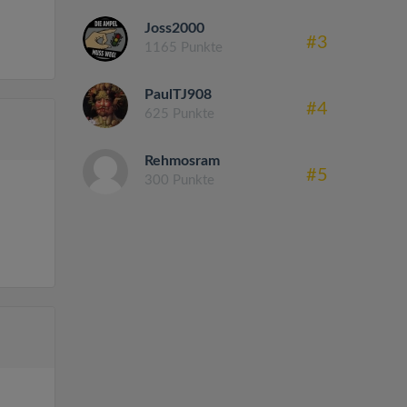
Joss2000
#3
1165 Punkte
PaulTJ908
#4
625 Punkte
Rehmosram
#5
300 Punkte