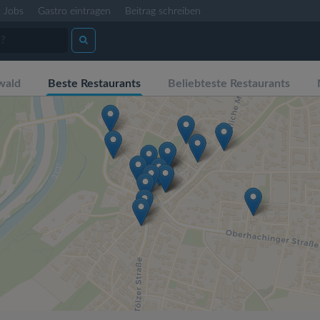
Jobs
Gastro eintragen
Beitrag schreiben
wald
Beste Restaurants
Beliebteste Restaurants