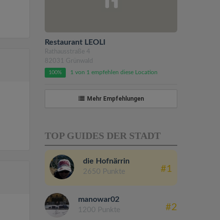
Restaurant LEOLI
Rathausstraße 4
82031 Grünwald
1 von 1 empfehlen diese Location
100%
Mehr Empfehlungen
TOP GUIDES DER STADT
die Hofnärrin
#1
2650 Punkte
manowar02
#2
1200 Punkte