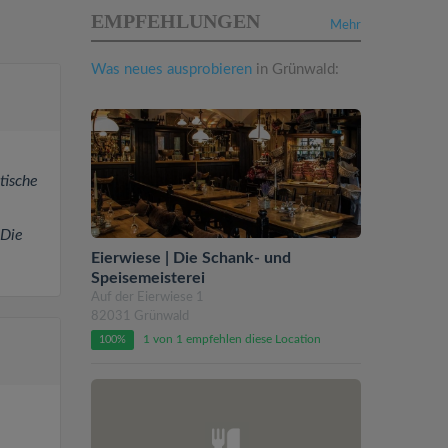
EMPFEHLUNGEN
Mehr
Was neues ausprobieren
in Grünwald:
tische
 Die
Eierwiese | Die Schank- und
Speisemeisterei
Auf der Eierwiese 1
82031 Grünwald
1 von 1 empfehlen diese Location
100%