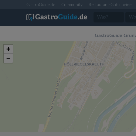
GastroGuide.de
Community
Restaurant-Gutscheine
GastroGuide Grün
+
−