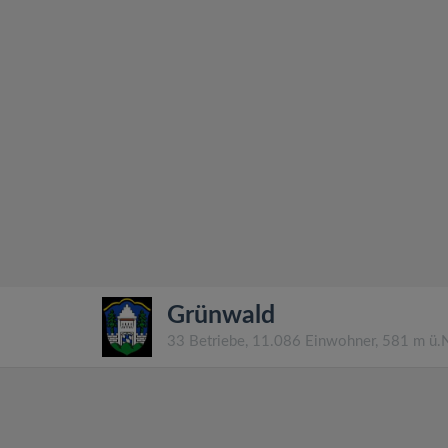
Grünwald
33 Betriebe, 11.086 Einwohner, 581 m ü