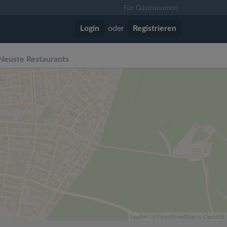
Für Gastronomen
Login
oder
Registrieren
Neuste Restaurants
Leaflet
| ©
OpenStreetMap
©
CartoDB