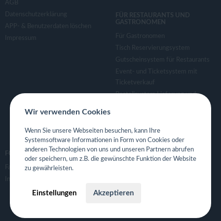
AGB
Datenschutzerklärung
FÜR RESTAURANTS UND
GASTRONOMEN
APP- & Benutzerdaten löschen
Für Gastronomen
Impressum
Tisch Reservierungsystem
Gutscheinsystem für Restaurants
Event- und Ticketsystem mit
Ticketverkauf
Bestellsystem Lieferung und
TakeAway
Wir verwenden Cookies
Webseiten für Restaurant
Eigene App für Restaurant
Wenn Sie unsere Webseiten besuchen, kann Ihre
Systemsoftware Informationen in Form von Cookies oder
anderen Technologien von uns und unseren Partnern abrufen
FOLGE UNS
oder speichern, um z.B. die gewünschte Funktion der Website
Facebook
zu gewährleisten.
Instagram
Einstellungen
Akzeptieren