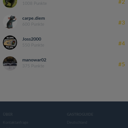
#2
1008 Punkte
carpe.diem
#3
600 Punkte
Joss2000
#4
550 Punkte
manowar02
#5
375 Punkte
ÜBER
GASTROGUIDE
Kontaktanfrage
Deutschland