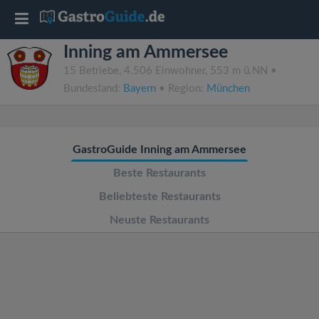
T
Inning am Ammersee
o
15 Betriebe, 4.506 Einwohner, 553 m ü.NN •
Bundesland:
Bayern
• Region:
München
g
g
GastroGuide Inning am Ammersee
l
Beste Restaurants
Beliebteste Restaurants
e
Neuste Restaurants
n
a