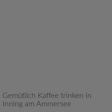
v
i
g
a
t
i
o
n
Gemütlich Kaffee trinken in
Inning am Ammersee