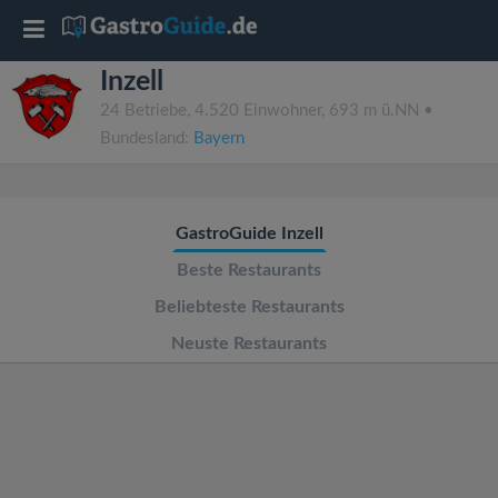
T
Inzell
o
24 Betriebe, 4.520 Einwohner, 693 m ü.NN •
Bundesland:
Bayern
g
g
GastroGuide Inzell
l
Beste Restaurants
Beliebteste Restaurants
e
Neuste Restaurants
n
a