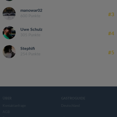
manowar02
#3
600 Punkte
Uwe Schulz
#4
305 Punkte
Stephifi
#5
254 Punkte
ÜBER
GASTROGUIDE
Kontaktanfrage
Deutschland
AGB