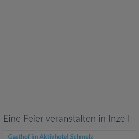
v
i
g
a
t
i
o
n
Eine Feier veranstalten in Inzell
Gasthof im Aktivhotel Schmelz