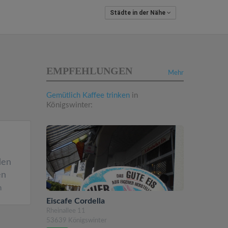
Städte in der Nähe
EMPFEHLUNGEN
Mehr
Gemütlich Kaffee trinken
in
Königswinter:
den
en
n
Eiscafe Cordella
Rheinallee 11
53639 Königswinter