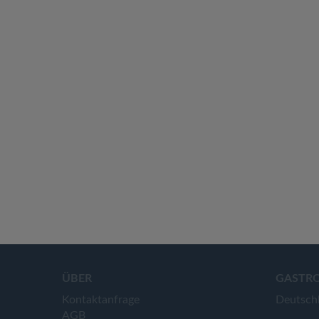
ÜBER
GASTR
Kontaktanfrage
Deutsch
AGB