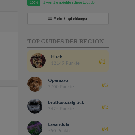
1 von 1 empfehlen diese Location
100%
Mehr Empfehlungen
TOP GUIDES DER REGION
Huck
#1
12149 Punkte
Oparazzo
#2
2700 Punkte
bruttosozialglück
#3
2425 Punkte
Lavandula
#4
550 Punkte