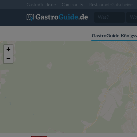
GastroGuide.de
Community
Restaurant-Gutscheine
GastroGuide Königs
+
−