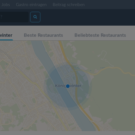
Jobs
Gastro eintragen
Beitrag schreiben
winter
Beste Restaurants
Beliebteste Restaurants