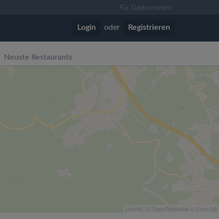
Für Gastronomen
Login
oder
Registrieren
Neuste Restaurants
Leaflet
| ©
OpenStreetMap
©
CartoDB