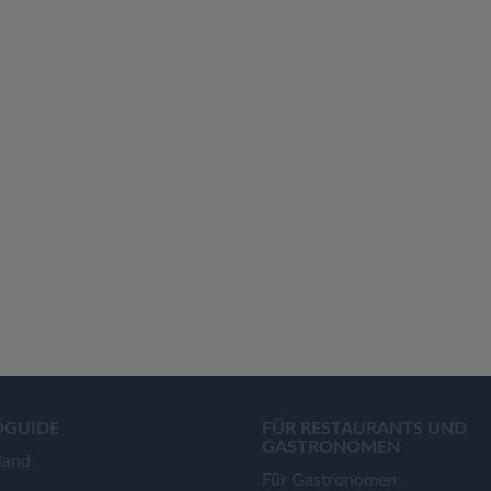
OGUIDE
FÜR RESTAURANTS UND
GASTRONOMEN
land
Für Gastronomen