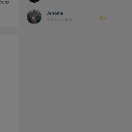
etwas
Jenome
#5
1300 Punkte