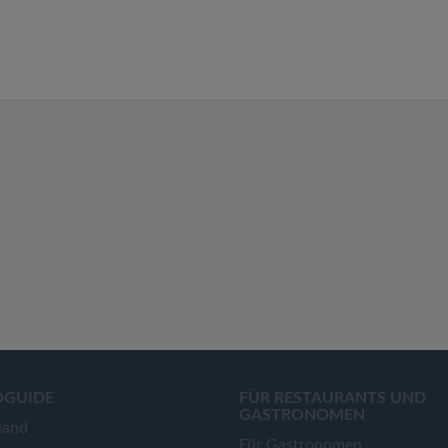
OGUIDE
FÜR RESTAURANTS UND
GASTRONOMEN
land
Für Gastronomen