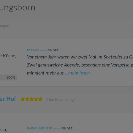
lungsborn
ungen)
PETRAIO
FINDET:
(632
)
ve Küche,
Vor einem Jahr waren wir zwei Mal im Seeteufel zu G
Zwei genussreiche Abende, besonders eine Vorspeise g
mir nicht mehr aus...
mehr lesen
100%
er Hof
(Eine Bewertung)
EHEMALIGE USER
FINDET:
(3742
)
sta,