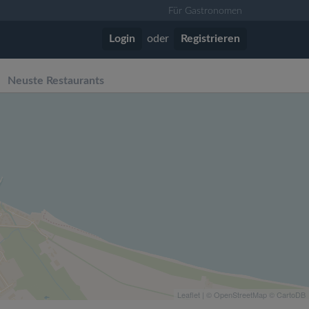
Für Gastronomen
Login
oder
Registrieren
Neuste Restaurants
Leaflet
| ©
OpenStreetMap
©
CartoDB