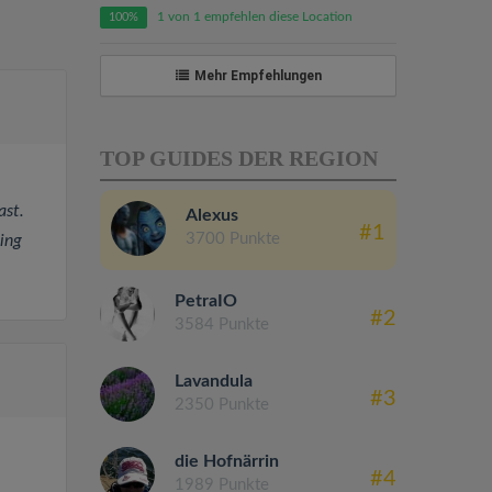
1 von 1 empfehlen diese Location
100%
Mehr Empfehlungen
TOP GUIDES DER REGION
ast.
Alexus
#1
3700 Punkte
ing
PetraIO
#2
3584 Punkte
Lavandula
#3
2350 Punkte
die Hofnärrin
#4
1989 Punkte