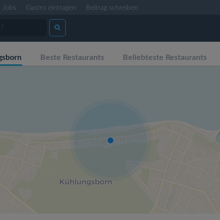
Jobs
Gastro eintragen
Beitrag schreiben
gsborn
Beste Restaurants
Beliebteste Restaurants