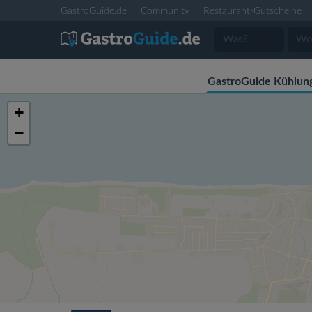
GastroGuide.de
Community
Restaurant-Gutscheine
GastroGuide Kühlun
+
−