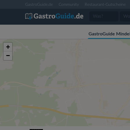
GastroGuide.de
Community
Restaurant-Gutscheine
GastroGuide Minde
+
−