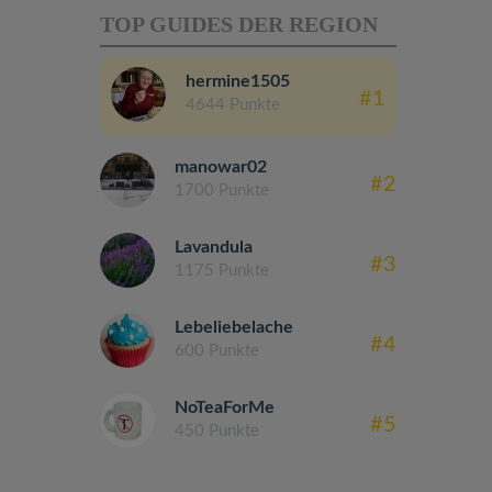
TOP GUIDES DER REGION
hermine1505
#1
4644 Punkte
manowar02
#2
1700 Punkte
Lavandula
#3
1175 Punkte
Lebeliebelache
#4
600 Punkte
NoTeaForMe
#5
450 Punkte