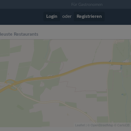
Für Gastronomen
Login
oder
Registrieren
euste Restaurants
Leaflet
| ©
OpenStreetMap
©
CartoDB