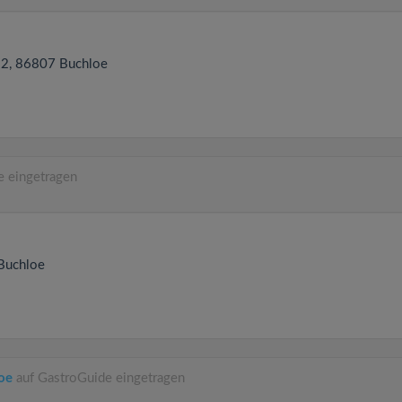
12
, 86807
Buchloe
e eingetragen
Buchloe
loe
auf GastroGuide eingetragen