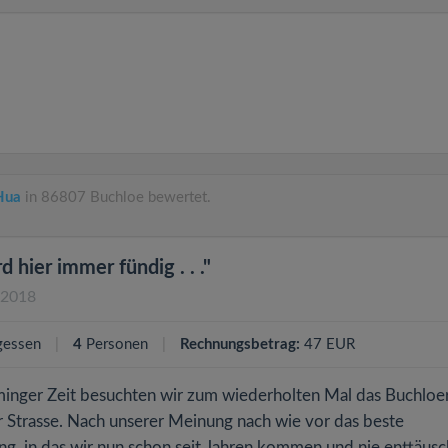
Hua
in 86807 Buchloe bewertet.
 hier immer fündig . . ."
.2018
gessen
4
Personen
Rechnungsbetrag:
47 EUR
inger Zeit besuchten wir zum wiederholten Mal das Buchloe
Strasse. Nach unserer Meinung nach wie vor das beste
ng, in das wir nun schon seit Jahren kommen und nie enttäusc