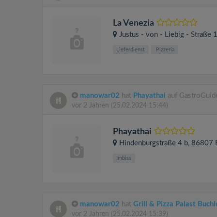
La Venezia
Justus - von - Liebig - Straße 
Lieferdienst
Pizzeria
manowar02
hat
Phayathai
auf GastroGuid
vor 2 Jahren
(25.02.2024 15:44)
Phayathai
Hindenburgstraße 4 b
, 86807
Imbiss
manowar02
hat
Grill & Pizza Palast Buch
vor 2 Jahren
(25.02.2024 15:39)