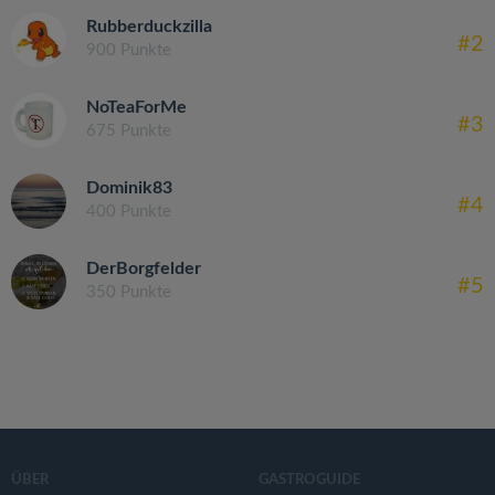
Rubberduckzilla
#2
900 Punkte
NoTeaForMe
#3
675 Punkte
Dominik83
#4
400 Punkte
DerBorgfelder
#5
350 Punkte
ÜBER
GASTROGUIDE