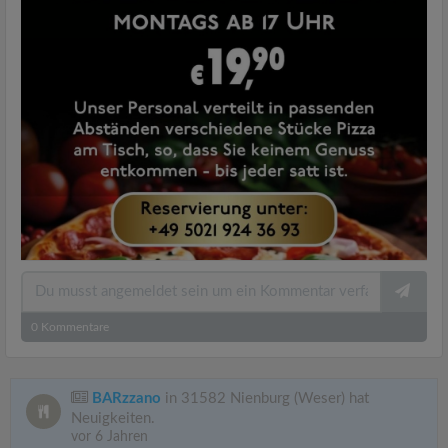
0
Kommentare
BARzzano
in 31582 Nienburg (Weser) hat
Neuigkeiten.
vor 6 Jahren