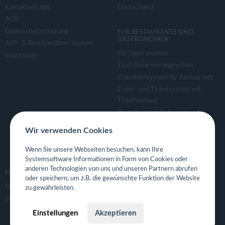
Kontaktanfrage
Deutschland
AGB
Datenschutzerklärung
FÜR RESTAURANTS UND
GASTRONOMEN
APP- & Benutzerdaten löschen
Für Gastronomen
Impressum
Tisch Reservierungsystem
Gutscheinsystem für Restaurants
Event- und Ticketsystem mit
Ticketverkauf
Bestellsystem Lieferung und
TakeAway
Wir verwenden Cookies
Webseiten für Restaurant
Eigene App für Restaurant
Wenn Sie unsere Webseiten besuchen, kann Ihre
Systemsoftware Informationen in Form von Cookies oder
anderen Technologien von uns und unseren Partnern abrufen
FOLGE UNS
oder speichern, um z.B. die gewünschte Funktion der Website
Facebook
zu gewährleisten.
Instagram
Einstellungen
Akzeptieren