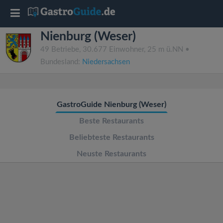
T
Nienburg (Weser)
o
49 Betriebe, 30.677 Einwohner, 25 m ü.NN •
Bundesland:
Niedersachsen
g
g
GastroGuide Nienburg (Weser)
l
Beste Restaurants
Beliebteste Restaurants
e
Neuste Restaurants
n
a