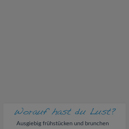
v
i
g
a
t
i
o
n
Ausgiebig frühstücken und brunchen