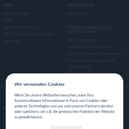
ÜBER
GASTROGUIDE
Kontaktanfrage
Deutschland
AGB
Datenschutzerklärung
FÜR RESTAURANTS UND
GASTRONOMEN
APP- & Benutzerdaten löschen
Für Gastronomen
Impressum
Tisch Reservierungsystem
Gutscheinsystem für Restaurants
Event- und Ticketsystem mit
Ticketverkauf
Bestellsystem Lieferung und
TakeAway
Wir verwenden Cookies
Webseiten für Restaurant
Eigene App für Restaurant
Wenn Sie unsere Webseiten besuchen, kann Ihre
Systemsoftware Informationen in Form von Cookies oder
anderen Technologien von uns und unseren Partnern abrufen
FOLGE UNS
oder speichern, um z.B. die gewünschte Funktion der Website
Facebook
zu gewährleisten.
Instagram