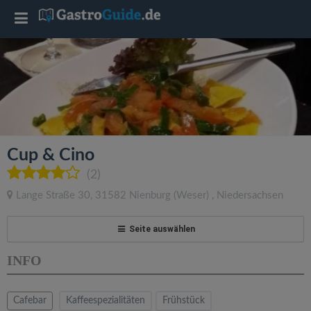
T
o
g
g
Cup & Cino
l
(2)
Lange Straße 30
,
31582
Nienburg (Weser)
,
Niedersachsen
e
Seite auswählen
n
INFO
a
Cafebar
Kaffeespezialitäten
Frühstück