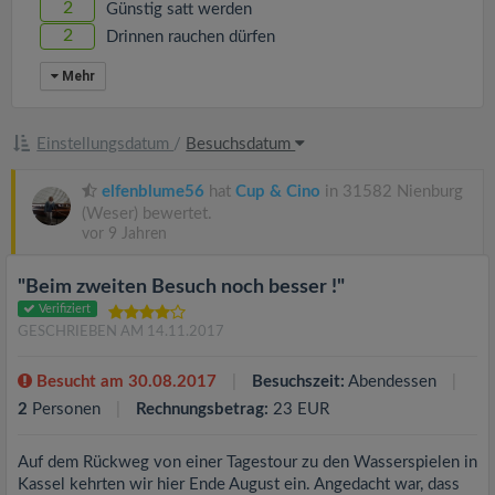
2
Günstig satt werden
2
Drinnen rauchen dürfen
Mehr
Einstellungsdatum
/
Besuchsdatum
elfenblume56
hat
Cup & Cino
in 31582 Nienburg
(Weser) bewertet.
vor 9 Jahren
"Beim zweiten Besuch noch besser !"
Verifiziert
GESCHRIEBEN AM 14.11.2017
Besucht am 30.08.2017
Besuchszeit:
Abendessen
2
Personen
Rechnungsbetrag:
23 EUR
Auf dem Rückweg von einer Tagestour zu den Wasserspielen in
Kassel kehrten wir hier Ende August ein. Angedacht war, dass