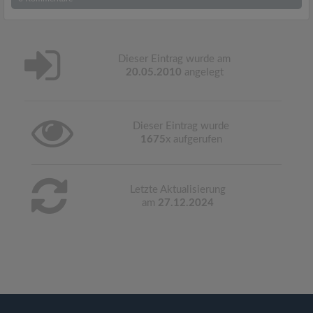
Dieser Eintrag wurde am
20.05.2010
angelegt
Dieser Eintrag wurde
1675
x aufgerufen
Letzte Aktualisierung
am
27.12.2024