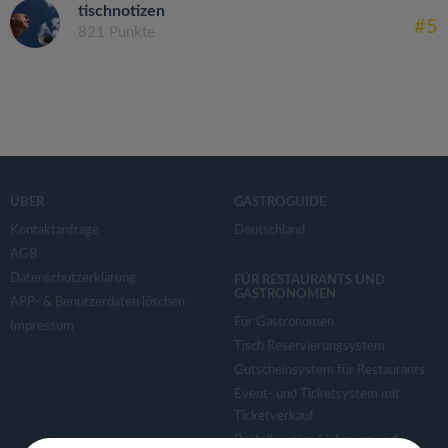
tischnotizen
#5
821 Punkte
ÜBER
GASTROGUIDE
Kontaktanfrage
Deutschland
AGB
Datenschutzerklärung
FÜR RESTAURANTS UND
GASTRONOMEN
APP- & Benutzerdaten löschen
Für Gastronomen
Impressum
Tisch Reservierungsystem
Gutscheinsystem für Restaurants
Event- und Ticketsystem mit
Ticketverkauf
Bestellsystem Lieferung und