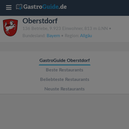
T
Oberstdorf
o
136 Betriebe, 9.923 Einwohner, 813 m ü.NN •
Bundesland:
Bayern
• Region:
Allgäu
g
g
GastroGuide Oberstdorf
l
Beste Restaurants
Beliebteste Restaurants
e
Neuste Restaurants
n
a