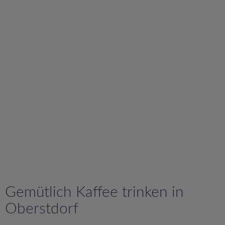
v
i
g
a
t
i
o
n
Gemütlich Kaffee trinken in
Oberstdorf