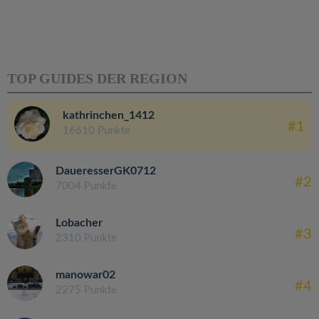
TOP GUIDES DER REGION
kathrinchen_1412
#1
16610 Punkte
DaueresserGK0712
#2
7004 Punkte
Lobacher
#3
2310 Punkte
manowar02
#4
2275 Punkte