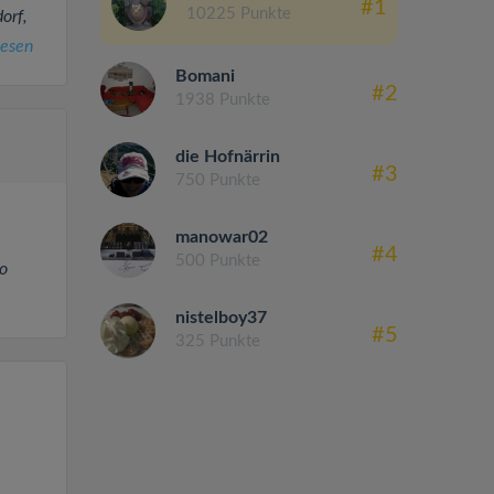
#1
10225 Punkte
orf,
lesen
Bomani
#2
1938 Punkte
die Hofnärrin
#3
750 Punkte
manowar02
#4
500 Punkte
o
nistelboy37
#5
325 Punkte