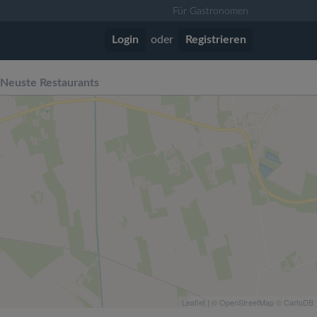
Für Gastronomen
Login
oder
Registrieren
Neuste Restaurants
Leaflet
| ©
OpenStreetMap
©
CartoDB