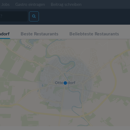
Jobs
Gastro eintragen
Beitrag schreiben
ndorf
Beste Restaurants
Beliebteste Restaurants