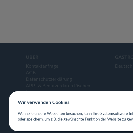
ÜBER
GASTR
Kontaktanfrage
Deutsch
AGB
Datenschutzerklärung
APP- & Benutzerdaten löschen
Impressum
Wir verwenden Cookies
Wenn Sie unsere Webseiten besuchen, kann Ihre Systemsoftware Inf
oder speichern, um z.B. die gewünschte Funktion der Website zu gew