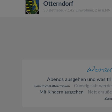
Otterndorf
33 Betriebe, 7.142 Einwohner, 2 m ü.NN
Abends ausgehen und was tr
Günstig satt werd
Gemütlich Kaffee trinken
Mit Kindern ausgehen
Nett drauße
Zum 