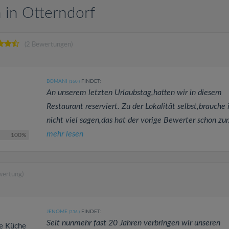
in Otterndorf
(2 Bewertungen)
BOMANI
FINDET:
(160
)
An unserem letzten Urlaubstag,hatten wir in diesem
Restaurant reserviert. Zu der Lokalität selbst,brauche 
nicht viel sagen,das hat der vorige Bewerter schon zur.
mehr lesen
100%
wertung)
JENOME
FINDET:
(336
)
Seit nunmehr fast 20 Jahren verbringen wir unseren
ve Küche