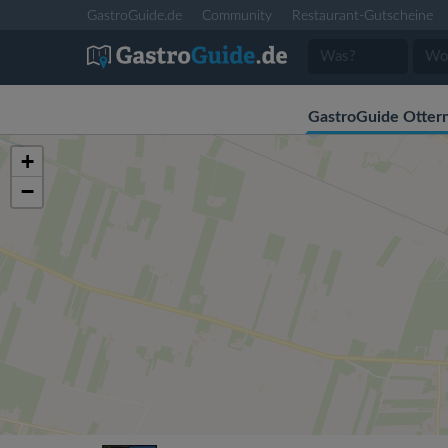
GastroGuide.de
Community
Restaurant-Gutscheine
GastroGuide Otter
+
−