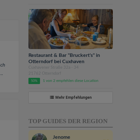
Restaurant & Bar "Bruckert's" in
Otterndorf bei Cuxhaven
ich
Cuxhavener Straße 32a - 34
..
21762 Otterndorf
1 von 2 empfehlen diese Location
50%
Mehr Empfehlungen
TOP GUIDES DER REGION
Jenome