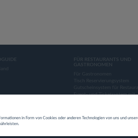
OGUIDE
FÜR RESTAURANTS UND
GASTRONOMEN
land
Für Gastronomen
Tisch Reservierungsystem
Gutscheinsystem für Restaur
Event- und Ticketsystem mit
Ticketverkauf
Bestellsystem Lieferung und
TakeAway
ormationen in Form von Cookies oder anderen Technologien von uns und unser
Webseiten für Restaurant
ährleisten.
Eigene App für Restaurant