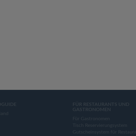
OGUIDE
FÜR RESTAURANTS UND
GASTRONOMEN
land
Für Gastronomen
Tisch Reservierungsystem
Gutscheinsystem für Restaur