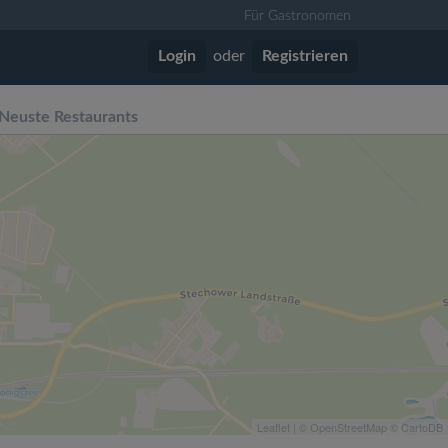
Für Gastronomen
Login
oder
Registrieren
Neuste Restaurants
Leaflet
| ©
OpenStreetMap
©
CartoDB