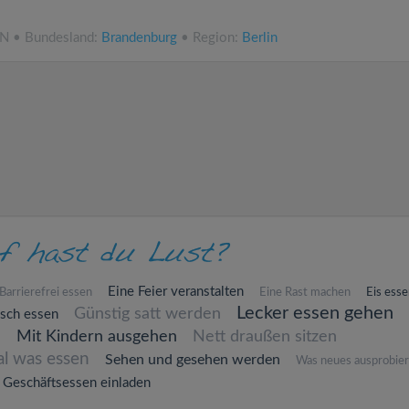
NN • Bundesland:
Brandenburg
• Region:
Berlin
Eine Feier veranstalten
Barrierefrei essen
Eine Rast machen
Eis esse
Lecker essen gehen
Günstig satt werden
isch essen
n
Mit Kindern ausgehen
Nett draußen sitzen
al was essen
Sehen und gesehen werden
Was neues ausprobie
Geschäftsessen einladen