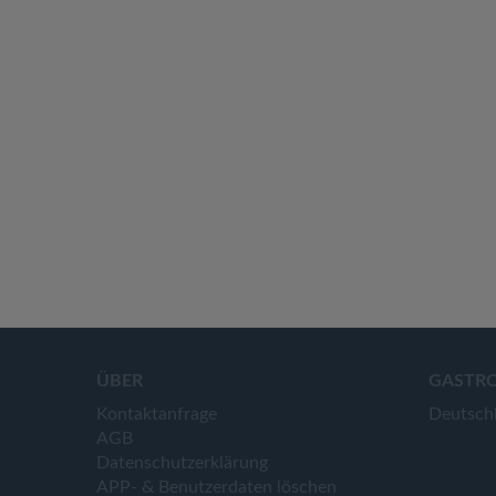
ÜBER
GASTR
Kontaktanfrage
Deutsch
AGB
Datenschutzerklärung
APP- & Benutzerdaten löschen