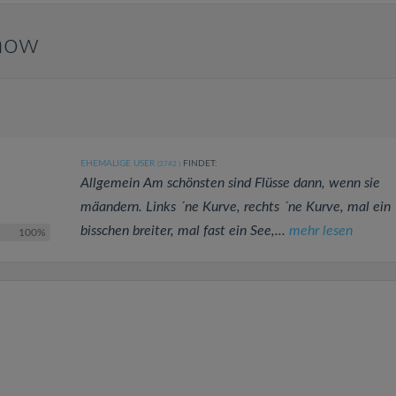
enow
EHEMALIGE USER
FINDET:
(3742
)
Allgemein Am schönsten sind Flüsse dann, wenn sie
mäandern. Links ´ne Kurve, rechts ´ne Kurve, mal ein
bisschen breiter, mal fast ein See,...
mehr lesen
100%