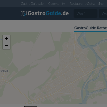
GastroGuide.de
Community
Restaurant-Gutscheine
GastroGuide Rath
+
−