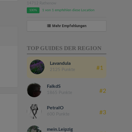
14712 Rathenow
1 von 1 empfehlen diese Location
100%
Mehr Empfehlungen
TOP GUIDES DER REGION
Lavandula
#1
2125 Punkte
FalkdS
#2
1865 Punkte
PetraIO
#3
600 Punkte
mein.Leipzig