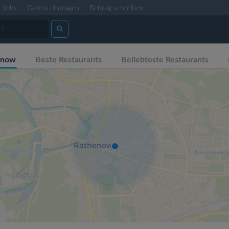
Jobs
Gastro eintragen
Beitrag schreiben
enow
Beste Restaurants
Beliebteste Restaurants