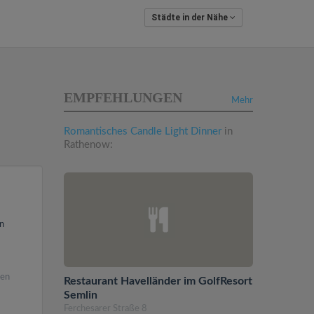
Städte in der Nähe
EMPFEHLUNGEN
Mehr
Romantisches Candle Light Dinner
in
Rathenow:
n
ren
Restaurant Havelländer im GolfResort
Semlin
Ferchesarer Straße 8