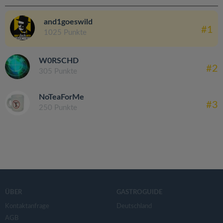
and1goeswild
#1
1025 Punkte
W0RSCHD
#2
305 Punkte
NoTeaForMe
#3
250 Punkte
ÜBER
GASTROGUIDE
Kontaktanfrage
Deutschland
AGB