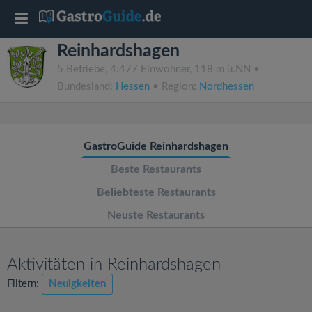
T
Reinhardshagen
o
5 Betriebe, 4.477 Einwohner, 118 m ü.NN •
Bundesland:
Hessen
• Region:
Nordhessen
g
g
GastroGuide Reinhardshagen
l
Beste Restaurants
Beliebteste Restaurants
e
Neuste Restaurants
n
Aktivitäten in Reinhardshagen
a
Filtern:
Neuigkeiten