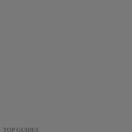
v
i
g
a
t
i
o
n
TOP GUIDES