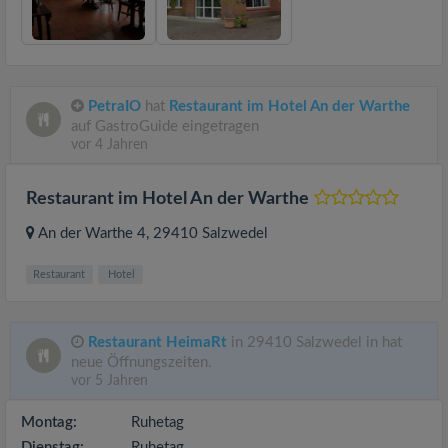
PetraIO
hat
Restaurant im Hotel An der Warthe
auf GastroGuide eingetragen
vor 4 Jahren
Restaurant im Hotel An der Warthe
An der Warthe 4
, 29410
Salzwedel
Restaurant
Hotel
Restaurant HeimaRt
in 29410 Salzwedel in hat
neue Öffnungszeiten.
vor 5 Jahren
Montag:
Ruhetag
Dienstag:
Ruhetag