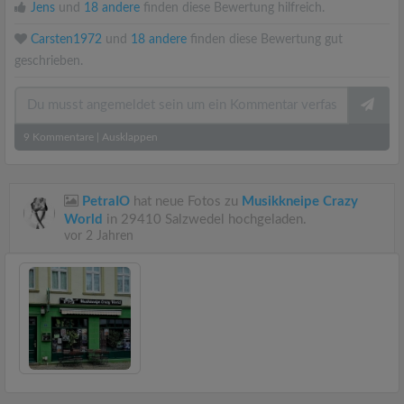
Jens
und
18 andere
finden diese Bewertung hilfreich.
Carsten1972
und
18 andere
finden diese Bewertung gut
geschrieben.
9
Kommentare
|
Ausklappen
PetraIO
hat neue Fotos zu
Musikkneipe Crazy
World
in 29410 Salzwedel hochgeladen.
vor 2 Jahren