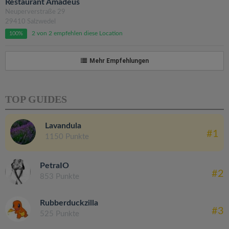
Restaurant Amadeus
Neuperverstraße 29
29410 Salzwedel
2 von 2 empfehlen diese Location
100%
Mehr Empfehlungen
TOP GUIDES
Lavandula
#1
1150 Punkte
PetraIO
#2
853 Punkte
Rubberduckzilla
#3
525 Punkte