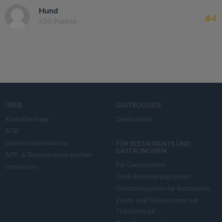
Hund
#4
450 Punkte
ÜBER
GASTROGUIDE
Kontaktanfrage
Deutschland
AGB
Datenschutzerklärung
FÜR RESTAURANTS UND
GASTRONOMEN
APP- & Benutzerdaten löschen
Für Gastronomen
Impressum
Tisch Reservierungsystem
Gutscheinsystem für Restaurants
Event- und Ticketsystem mit
Ticketverkauf