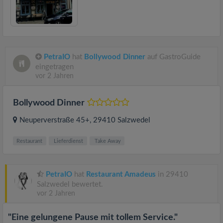
PetraIO
hat
Bollywood Dinner
auf GastroGuide
eingetragen
vor 2 Jahren
Bollywood Dinner
Neuperverstraße 45+
, 29410
Salzwedel
Restaurant
Lieferdienst
Take Away
PetraIO
hat
Restaurant Amadeus
in 29410
Salzwedel bewertet.
vor 2 Jahren
"Eine gelungene Pause mit tollem Service."