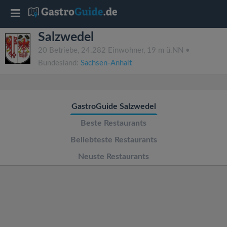
T
Salzwedel
o
20 Betriebe, 24.282 Einwohner, 19 m ü.NN •
Bundesland:
Sachsen-Anhalt
g
g
GastroGuide Salzwedel
l
Beste Restaurants
Beliebteste Restaurants
e
Neuste Restaurants
n
a