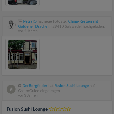
PetraIO
hat neue Fotos zu
China-Restaurant
Goldener Drache
in 29410 Salzwedel hochgeladen.
vor 2 Jahren
DerBorgfelder
hat
Fusion Sushi Lounge
auf
GastroGuide eingetragen
vor 3 Jahren
Fusion Sushi Lounge