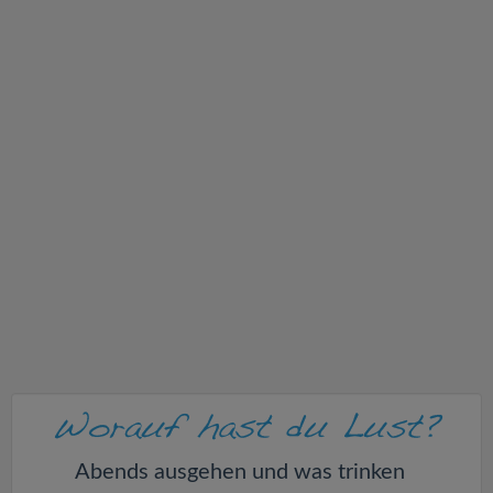
v
i
g
a
t
i
o
n
Abends ausgehen und was trinken