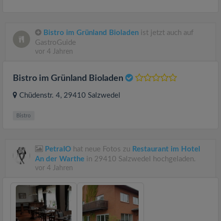
Bistro im Grünland Bioladen
ist jetzt auch auf
GastroGuide
vor 4 Jahren
Bistro im Grünland Bioladen
Chüdenstr. 4
, 29410
Salzwedel
Bistro
PetraIO
hat neue Fotos zu
Restaurant im Hotel
An der Warthe
in 29410 Salzwedel hochgeladen.
vor 4 Jahren