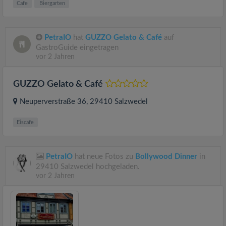
Cafe
Biergarten
PetraIO
hat
GUZZO Gelato & Café
auf
GastroGuide eingetragen
vor 2 Jahren
GUZZO Gelato & Café
Neuperverstraße 36
, 29410
Salzwedel
Eiscafe
PetraIO
hat neue Fotos zu
Bollywood Dinner
in
29410 Salzwedel hochgeladen.
vor 2 Jahren