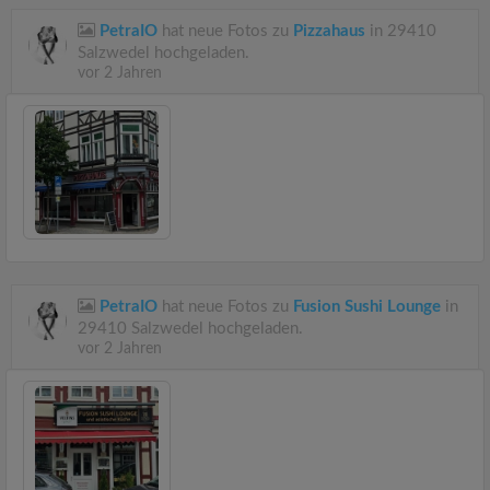
PetraIO
hat neue Fotos zu
Pizzahaus
in 29410
Salzwedel hochgeladen.
vor 2 Jahren
PetraIO
hat neue Fotos zu
Fusion Sushi Lounge
in
29410 Salzwedel hochgeladen.
vor 2 Jahren