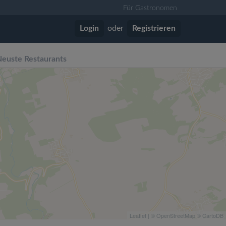
Für Gastronomen
Login
oder
Registrieren
euste Restaurants
Leaflet
| ©
OpenStreetMap
©
CartoDB