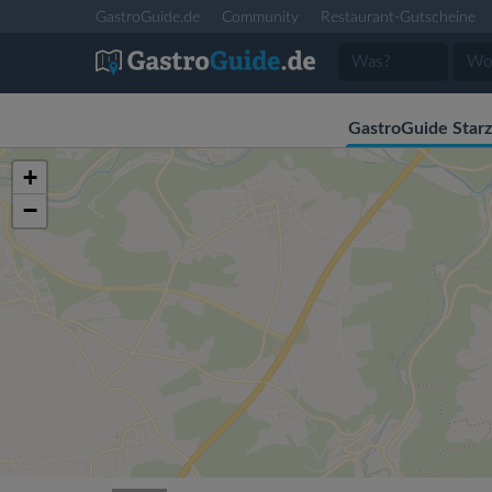
GastroGuide.de
Community
Restaurant-Gutscheine
GastroGuide Star
+
−