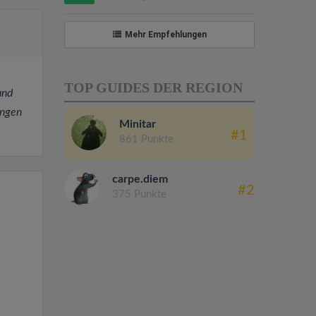
Mehr Empfehlungen
TOP GUIDES DER REGION
und
angen
Minitar
#1
861 Punkte
carpe.diem
#2
375 Punkte