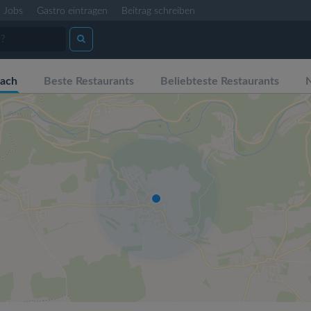
Jobs
Gastro eintragen
Beitrag schreiben
zach
Beste Restaurants
Beliebteste Restaurants
N