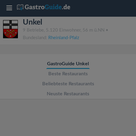
T
Unkel
o
9 Betriebe, 5.120 Einwohner, 56 m ü.NN •
Bundesland:
Rheinland-Pfalz
g
g
GastroGuide Unkel
l
Beste Restaurants
Beliebteste Restaurants
e
Neuste Restaurants
n
a