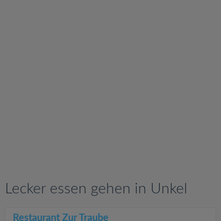
v
i
g
a
t
i
o
n
Lecker essen gehen in Unkel
Restaurant Zur Traube