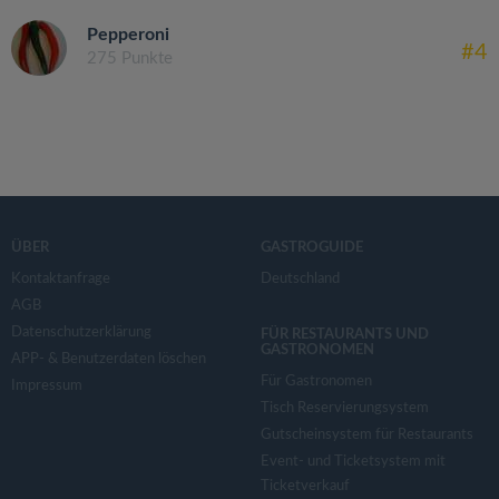
Pepperoni
#4
275 Punkte
ÜBER
GASTROGUIDE
Kontaktanfrage
Deutschland
AGB
Datenschutzerklärung
FÜR RESTAURANTS UND
GASTRONOMEN
APP- & Benutzerdaten löschen
Für Gastronomen
Impressum
Tisch Reservierungsystem
Gutscheinsystem für Restaurants
Event- und Ticketsystem mit
Ticketverkauf