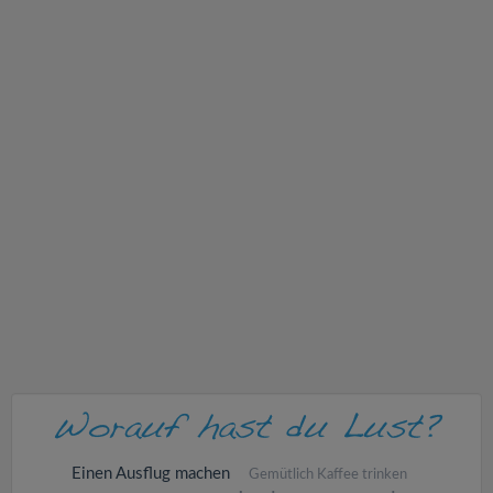
v
i
g
a
t
i
o
n
Einen Ausflug machen
Gemütlich Kaffee trinken