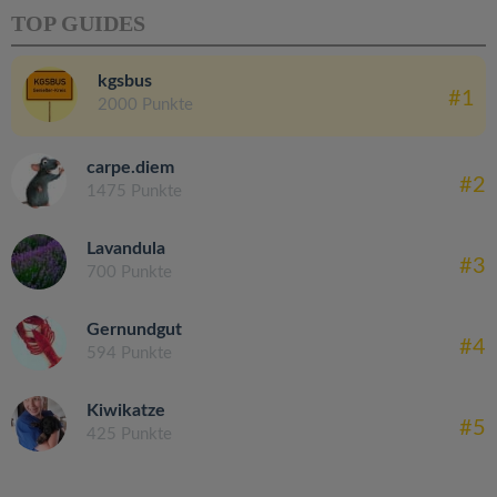
TOP GUIDES
kgsbus
#1
2000 Punkte
carpe.diem
#2
1475 Punkte
Lavandula
#3
700 Punkte
Gernundgut
#4
594 Punkte
Kiwikatze
#5
425 Punkte