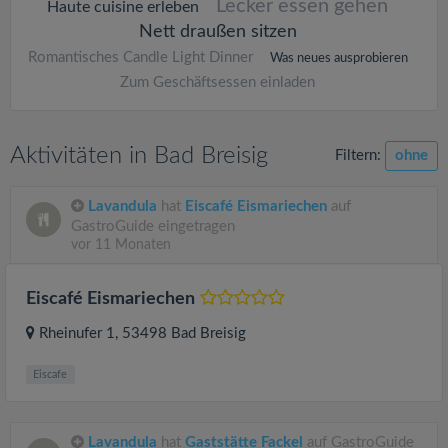
Lecker essen gehen
Haute cuisine erleben
Nett draußen sitzen
Romantisches Candle Light Dinner
Was neues ausprobieren
Zum Geschäftsessen einladen
Aktivitäten in Bad Breisig
Filtern:
ohne
Lavandula
hat
Eiscafé Eismariechen
auf
GastroGuide eingetragen
vor 11 Monaten
Eiscafé Eismariechen
Rheinufer 1
, 53498
Bad Breisig
Eiscafe
Lavandula
hat
Gaststätte Fackel
auf GastroGuide