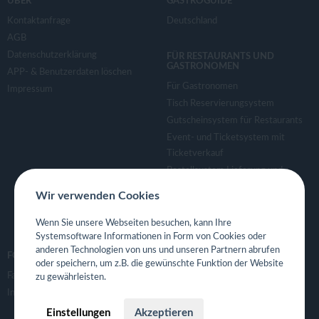
ÜBER
GASTROGUIDE
Kontaktanfrage
Deutschland
AGB
Datenschutzerklärung
FÜR RESTAURANTS UND
GASTRONOMEN
APP- & Benutzerdaten löschen
Für Gastronomen
Impressum
Tisch Reservierungsystem
Gutscheinsystem für Restaurants
Event- und Ticketsystem mit
Ticketverkauf
Bestellsystem Lieferung und
TakeAway
Wir verwenden Cookies
Webseiten für Restaurant
Eigene App für Restaurant
Wenn Sie unsere Webseiten besuchen, kann Ihre
Systemsoftware Informationen in Form von Cookies oder
anderen Technologien von uns und unseren Partnern abrufen
FOLGE UNS
oder speichern, um z.B. die gewünschte Funktion der Website
Facebook
zu gewährleisten.
Instagram
Einstellungen
Akzeptieren