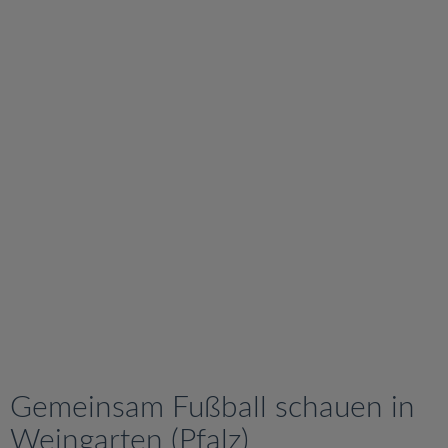
v
i
g
a
t
i
o
n
Gemeinsam Fußball schauen in
Weingarten (Pfalz)