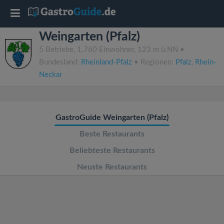
T
Weingarten (Pfalz)
o
5 Betriebe, 1.760 Einwohner, 123 m ü.NN •
Bundesland:
Rheinland-Pfalz
• Regionen:
Pfalz
,
Rhein-
g
Neckar
g
GastroGuide Weingarten (Pfalz)
l
Beste Restaurants
e
Beliebteste Restaurants
Neuste Restaurants
n
a