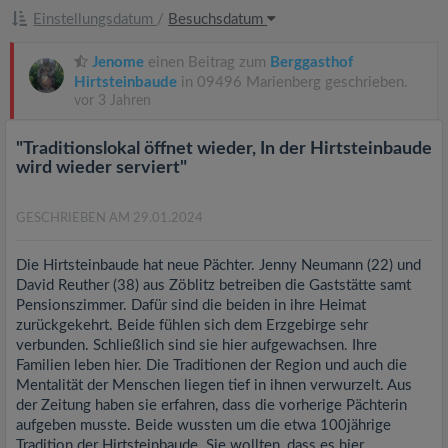
Einstellungsdatum
/
Besuchsdatum
Jenome
einen Beitrag zum
Berggasthof
Hirtsteinbaude
in 09496 Marienberg geschrieben.
vor 3 Jahren
"Traditionslokal öffnet wieder, In der Hirtsteinbaude
wird wieder serviert"
GESCHRIEBEN AM 29.01.2024
Die Hirtsteinbaude hat neue Pächter. Jenny Neumann (22) und
David Reuther (38) aus Zöblitz betreiben die Gaststätte samt
Pensionszimmer. Dafür sind die beiden in ihre Heimat
zurückgekehrt. Beide fühlen sich dem Erzgebirge sehr
verbunden. Schließlich sind sie hier aufgewachsen. Ihre
Familien leben hier. Die Traditionen der Region und auch die
Mentalität der Menschen liegen tief in ihnen verwurzelt. Aus
der Zeitung haben sie erfahren, dass die vorherige Pächterin
aufgeben musste. Beide wussten um die etwa 100jährige
Tradition der Hirtsteinbaude. Sie wollten, dass es hier