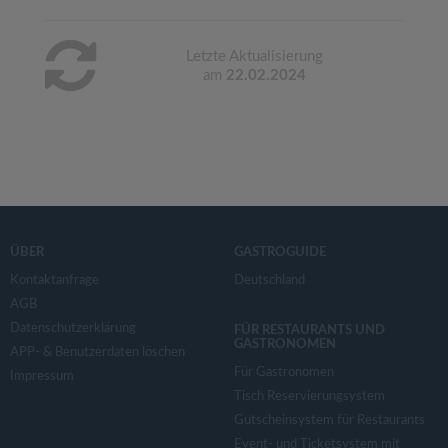
Letzte Aktualisierung
am
22.02.2024
ÜBER
GASTROGUIDE
Kontaktanfrage
Deutschland
AGB
Datenschutzerklärung
FÜR RESTAURANTS UND
GASTRONOMEN
APP- & Benutzerdaten löschen
Für Gastronomen
Impressum
Tisch Reservierungsystem
Gutscheinsystem für Restaurants
Event- und Ticketsystem mit