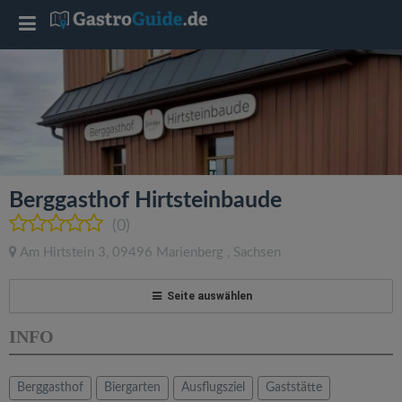
T
o
g
g
Berggasthof Hirtsteinbaude
l
(0)
Am Hirtstein 3
,
09496
Marienberg
,
Sachsen
e
Seite auswählen
n
INFO
a
Berggasthof
Biergarten
Ausflugsziel
Gaststätte