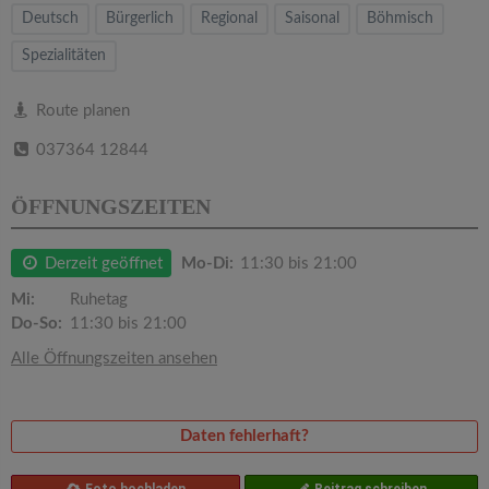
v
Deutsch
Bürgerlich
Regional
Saisonal
Böhmisch
Spezialitäten
i
Route planen
g
037364 12844
a
ÖFFNUNGSZEITEN
t
Derzeit geöffnet
Mo-Di:
11:30 bis 21:00
i
Mi:
Ruhetag
Do-So:
11:30 bis 21:00
o
Alle Öffnungszeiten ansehen
n
Daten fehlerhaft?