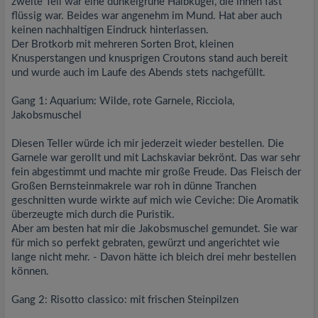
zweite Teil war eine dunkelgrüne Halbkugel, die innen fast
flüssig war. Beides war angenehm im Mund. Hat aber auch
keinen nachhaltigen Eindruck hinterlassen.
Der Brotkorb mit mehreren Sorten Brot, kleinen
Knusperstangen und knusprigen Croutons stand auch bereit
und wurde auch im Laufe des Abends stets nachgefüllt.
Gang 1: Aquarium: Wilde, rote Garnele, Ricciola,
Jakobsmuschel
Diesen Teller würde ich mir jederzeit wieder bestellen. Die
Garnele war gerollt und mit Lachskaviar bekrönt. Das war sehr
fein abgestimmt und machte mir große Freude. Das Fleisch der
Großen Bernsteinmakrele war roh in dünne Tranchen
geschnitten wurde wirkte auf mich wie Ceviche: Die Aromatik
überzeugte mich durch die Puristik.
Aber am besten hat mir die Jakobsmuschel gemundet. Sie war
für mich so perfekt gebraten, gewürzt und angerichtet wie
lange nicht mehr. - Davon hätte ich bleich drei mehr bestellen
können.
Gang 2: Risotto classico: mit frischen Steinpilzen