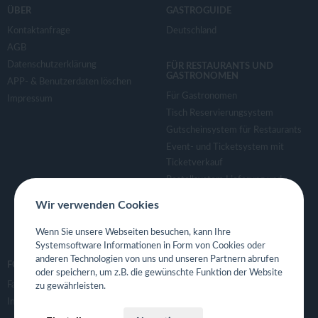
ÜBER
GASTROGUIDE
Kontaktanfrage
Deutschland
AGB
Datenschutzerklärung
FÜR RESTAURANTS UND
GASTRONOMEN
APP- & Benutzerdaten löschen
Für Gastronomen
Impressum
Tisch Reservierungsystem
Gutscheinsystem für Restaurants
Event- und Ticketsystem mit
Ticketverkauf
Bestellsystem Lieferung und
TakeAway
Wir verwenden Cookies
Webseiten für Restaurant
Eigene App für Restaurant
Wenn Sie unsere Webseiten besuchen, kann Ihre
Systemsoftware Informationen in Form von Cookies oder
anderen Technologien von uns und unseren Partnern abrufen
FOLGE UNS
oder speichern, um z.B. die gewünschte Funktion der Website
Facebook
zu gewährleisten.
Instagram