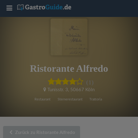
T
o
g
g
Ristorante Alfredo
l
(1)
e
Tunisstr. 3
,
50667 Köln
Restaurant
Sternerestaurant
Trattoria
n
a
Zurück zu Ristorante Alfredo