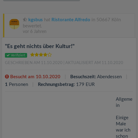
v
i
kgsbus
hat
Ristorante Alfredo
in 50667 Köln
bewertet.
vor 6 Jahren
g
"Es geht nichts über Kultur!"
a
Verifiziert
GESCHRIEBEN AM 11.10.2020
| AKTUALISIERT AM 11.10.2020
t
Besucht am 10.10.2020
Besuchszeit:
Abendessen
i
1
Personen
Rechnungsbetrag:
179 EUR
o
Allgeme
in
n
Einige
Male
war ich
schon