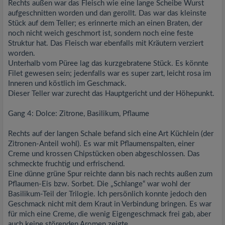
Rechts außen war das Fleisch wie eine lange Scheibe Wurst
aufgeschnitten worden und dan gerollt. Das war das kleinste
Stück auf dem Teller; es erinnerte mich an einen Braten, der
noch nicht weich geschmort ist, sondern noch eine feste
Struktur hat. Das Fleisch war ebenfalls mit Kräutern verziert
worden.
Unterhalb vom Püree lag das kurzgebratene Stück. Es könnte
Filet gewesen sein; jedenfalls war es super zart, leicht rosa im
Inneren und köstlich im Geschmack.
Dieser Teller war zurecht das Hauptgericht und der Höhepunkt.
Gang 4: Dolce: Zitrone, Basilikum, Pflaume
Rechts auf der langen Schale befand sich eine Art Küchlein (der
Zitronen-Anteil wohl). Es war mit Pflaumenspalten, einer
Creme und krossen Chipstücken oben abgeschlossen. Das
schmeckte fruchtig und erfrischend.
Eine dünne grüne Spur reichte dann bis nach rechts außen zum
Pflaumen-Eis bzw. Sorbet. Die „Schlange“ war wohl der
Basilikum-Teil der Trilogie. Ich persönlich konnte jedoch den
Geschmack nicht mit dem Kraut in Verbindung bringen. Es war
für mich eine Creme, die wenig Eigengeschmack frei gab, aber
auch keine störenden Aromen zeigte.