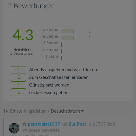
v
2 Bewertungen
i
5
Sterne
4.3
1
g
4
Sterne
1
3
Sterne
a
2
Sterne
2
Bewertungen
1
Stern
t
1
Abends ausgehen und was trinken
1
Zum Geschäftsessen einladen
i
1
Günstig satt werden
1
Lecker essen gehen
o
Einstellungsdatum
/
Besuchsdatum
n
pensionist1937
hat
Zur Post
in 83707 Bad
Wiessee bewertet.