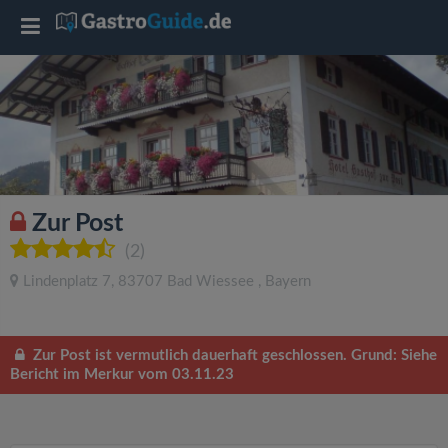
T
o
g
g
Zur Post
l
(2)
Lindenplatz 7
,
83707
Bad Wiessee
,
Bayern
e
n
Zur Post ist vermutlich dauerhaft geschlossen. Grund: Siehe
Bericht im Merkur vom 03.11.23
a