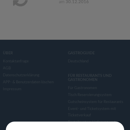
am
30.12.2016
ÜBER
GASTROGUIDE
Kontaktanfrage
Deutschland
AGB
Datenschutzerklärung
FÜR RESTAURANTS UND
GASTRONOMEN
APP- & Benutzerdaten löschen
Für Gastronomen
Impressum
Tisch Reservierungsystem
Gutscheinsystem für Restaurants
Event- und Ticketsystem mit
Ticketverkauf
Bestellsystem Lieferung und
TakeAway