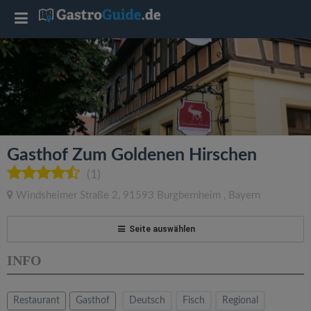
T
o
g
g
Gasthof Zum Goldenen Hirschen
l
(1)
Windsheimer Straße 2
,
91593
Burgbernheim
,
Bayern
e
Seite auswählen
n
INFO
a
Restaurant
Gasthof
Deutsch
Fisch
Regional