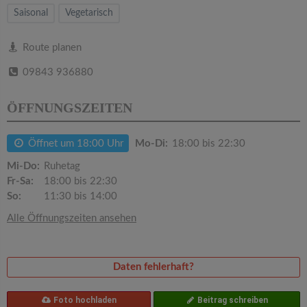
v
Saisonal
Vegetarisch
i
Route planen
09843 936880
g
ÖFFNUNGSZEITEN
a
Öffnet um 18:00 Uhr
Mo-Di:
18:00 bis 22:30
t
Mi-Do:
Ruhetag
Fr-Sa:
18:00 bis 22:30
i
So:
11:30 bis 14:00
Alle Öffnungszeiten ansehen
o
n
Daten fehlerhaft?
Foto hochladen
Beitrag schreiben