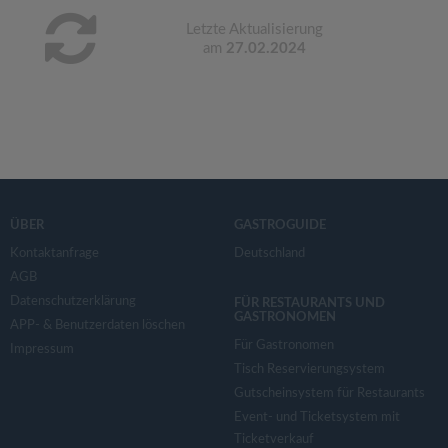
Letzte Aktualisierung
am
27.02.2024
ÜBER
GASTROGUIDE
Kontaktanfrage
Deutschland
AGB
Datenschutzerklärung
FÜR RESTAURANTS UND
GASTRONOMEN
APP- & Benutzerdaten löschen
Für Gastronomen
Impressum
Tisch Reservierungsystem
Gutscheinsystem für Restaurants
Event- und Ticketsystem mit
Ticketverkauf