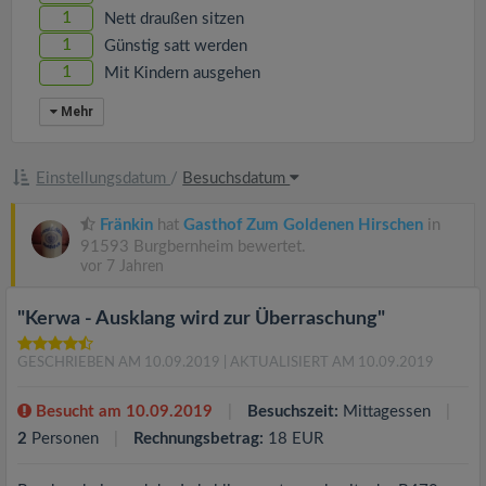
1
Nett draußen sitzen
1
Günstig satt werden
1
Mit Kindern ausgehen
Mehr
Einstellungsdatum
/
Besuchsdatum
Fränkin
hat
Gasthof Zum Goldenen Hirschen
in
91593 Burgbernheim bewertet.
vor 7 Jahren
"Kerwa - Ausklang wird zur Überraschung"
GESCHRIEBEN AM 10.09.2019
| AKTUALISIERT AM 10.09.2019
Besucht am 10.09.2019
Besuchszeit:
Mittagessen
2
Personen
Rechnungsbetrag:
18 EUR