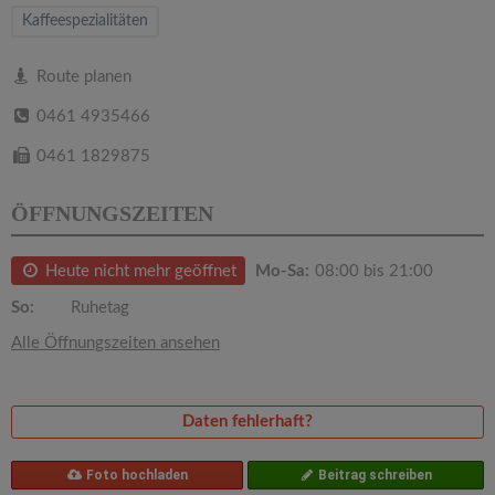
v
Kaffeespezialitäten
i
Route planen
0461 4935466
g
0461 1829875
a
ÖFFNUNGSZEITEN
t
Heute nicht mehr geöffnet
Mo-Sa:
08:00 bis 21:00
i
So:
Ruhetag
Alle Öffnungszeiten ansehen
o
n
Daten fehlerhaft?
Foto hochladen
Beitrag schreiben