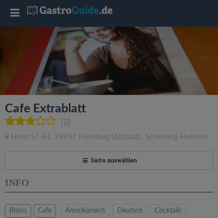
T
o
g
g
Cafe Extrablatt
l
(2)
Holm 57-61
,
24937
Flensburg
(Altstadt)
,
Schleswig-Holstein
e
Seite auswählen
n
INFO
a
Bistro
Cafe
Amerikanisch
Deutsch
Cocktails