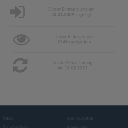
Dieser Eintrag wurde am
23.01.2009
angelegt
Dieser Eintrag wurde
2349
x aufgerufen
Letzte Aktualisierung
am
19.02.2023
ÜBER
GASTROGUIDE
Kontaktanfrage
Deutschland