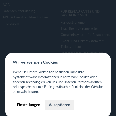
AGB
Datenschutzerklärung
FÜR RESTAURANTS UND
GASTRONOMEN
APP- & Benutzerdaten löschen
Für Gastronomen
Impressum
Tisch Reservierungsystem
Gutscheinsystem für Restaurants
Event- und Ticketsystem mit
Ticketverkauf
Bestellsystem Lieferung und
TakeAway
Wir verwenden Cookies
Webseiten für Restaurant
Eigene App für Restaurant
Wenn Sie unsere Webseiten besuchen, kann Ihre
Systemsoftware Informationen in Form von Cookies oder
anderen Technologien von uns und unseren Partnern abrufen
FOLGE UNS
oder speichern, um z.B. die gewünschte Funktion der Website
Facebook
zu gewährleisten.
Instagram
Einstellungen
Akzeptieren